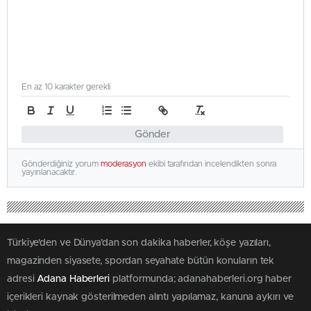
En az 10 karakter gerekli
Gönder
Gönderdiğiniz yorum
moderasyon
ekibi tarafından incelendikten sonra
yayınlanacaktır.
Türkiye'den ve Dünya’dan son dakika haberler, köşe yazıları,
magazinden siyasete, spordan seyahate bütün konuların tek
adresi
Adana Haberleri
platformunda; adanahaberleri.org haber
içerikleri kaynak gösterilmeden alıntı yapılamaz, kanuna aykırı ve