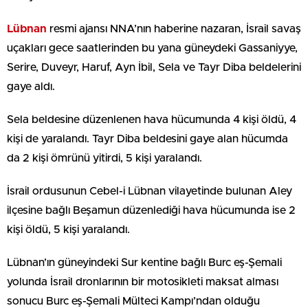
Lübnan
resmi ajansı NNA’nın haberine nazaran, İsrail savaş
uçakları gece saatlerinden bu yana güneydeki Gassaniyye,
Serire, Duveyr, Haruf, Ayn İbil, Sela ve Tayr Diba beldelerini
gaye aldı.
Sela beldesine düzenlenen hava hücumunda 4 kişi öldü, 4
kişi de yaralandı. Tayr Diba beldesini gaye alan hücumda
da 2 kişi ömrünü yitirdi, 5 kişi yaralandı.
İsrail ordusunun Cebel-i Lübnan vilayetinde bulunan Aley
ilçesine bağlı Beşamun düzenlediği hava hücumunda ise 2
kişi öldü, 5 kişi yaralandı.
Lübnan’ın güneyindeki Sur kentine bağlı Burc eş-Şemali
yolunda İsrail dronlarının bir motosikleti maksat alması
sonucu Burc eş-Şemali Mülteci Kampı’ndan olduğu