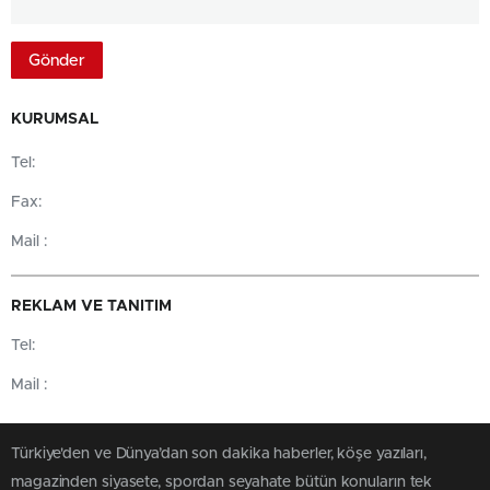
KURUMSAL
Tel:
Fax:
Mail :
REKLAM VE TANITIM
Tel:
Mail :
Türkiye'den ve Dünya’dan son dakika haberler, köşe yazıları,
magazinden siyasete, spordan seyahate bütün konuların tek