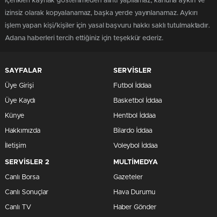
içerikleri kaynak gösterilmeden alıntı yapılamaz, kanuna aykırı ve
izinsiz olarak kopyalanamaz, başka yerde yayınlanamaz. Aykırı
işlem yapan kişi/kişiler için yasal başvuru hakkı saklı tutulmaktadır.
Adana haberleri tercih ettiğiniz için teşekkür ederiz.
SAYFALAR
SERVİSLER
Üye Girişi
Futbol İddaa
Üye Kaydı
Basketbol İddaa
Künye
Hentbol İddaa
Hakkımızda
Bilardo İddaa
İletişim
Voleybol İddaa
SERVİSLER 2
MULTİMEDYA
Canlı Borsa
Gazeteler
Canlı Sonuçlar
Hava Durumu
Canlı TV
Haber Gönder