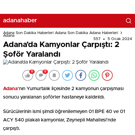
adanahaber
Adana Son Dakika Haberleri Adana Son Dakika Adana Haberleri
Adana
557
5 Ocak 2024
Adana’da Kamyonlar Çarpıştı: 2
Şoför Yaralandı
0
0
Adana
‘nın Yumurtalık ilçesinde 2 kamyonun çarpışması
sonucu yaralanan şoförler hastaneye kaldırıldı.
Sürücülerinin ismi şimdi öğrenilemeyen 01 BPE 40 ve 01
ACY 540 plakalı kamyonlar, Zeynepli Mahallesi’nde
çarpıştı.