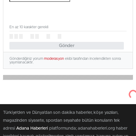
En az 10 karakter gerekli
Gönder
Gönderdiğiniz yorum
moderasyon
ekibi tarafından incelendikten sonra
yayınlanacaktır.
Türkiye'den ve Dünya’dan son dakika haberler, köşe yazıları,
magazinden siyasete, spordan seyahate bütün konuların tek
adresi
Adana Haberleri
platformunda; adanahaberleri.org haber