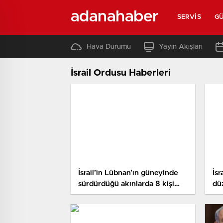
adanahaber
SERVIS
G
Hava Durumu
Yayın Akışları
İsrail Ordusu Haberleri
İsrail’in Lübnan’ın güneyinde
İs
sürdürdüğü akınlarda 8 kişi
dü
öldü
hü
ka