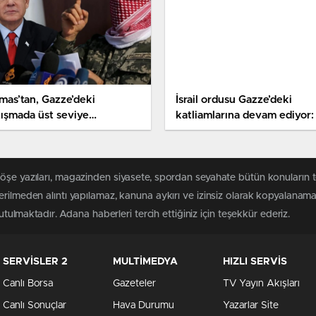
mas’tan, Gazze’deki
İsrail ordusu Gazze’deki
tışmada üst seviye
katliamlarına devam ediyor:
erlerini kaybeden İsrail’e
sefer de bir okul ve camiyi
z: Kayıplarınızın faturası
vurdular
tacak
köşe yazıları, magazinden siyasete, spordan seyahate bütün konuların 
erilmeden alıntı yapılamaz, kanuna aykırı ve izinsiz olarak kopyalanam
tutulmaktadır. Adana haberleri tercih ettiğiniz için teşekkür ederiz.
SERVİSLER 2
MULTİMEDYA
HIZLI SERVİS
Canlı Borsa
Gazeteler
TV Yayın Akışları
Canlı Sonuçlar
Hava Durumu
Yazarlar Site