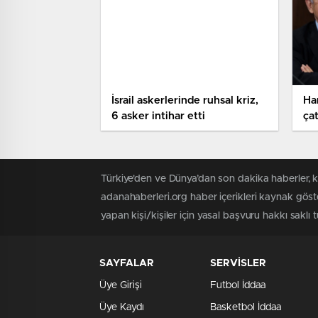
İsrail askerlerinde ruhsal kriz,
Ha
6 asker intihar etti
ça
ask
ika
ar
Türkiye'den ve Dünya’dan son dakika haberler, 
adanahaberleri.org haber içerikleri kaynak göst
yapan kişi/kişiler için yasal başvuru hakkı saklı 
SAYFALAR
SERVİSLER
Üye Girişi
Futbol İddaa
Üye Kaydı
Basketbol İddaa