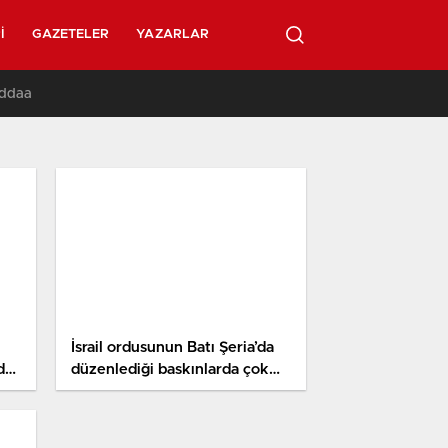
I
GAZETELER
YAZARLAR
İddaa
İsrail ordusunun Batı Şeria’da
dar
düzenlediği baskınlarda çok
sayıda Filistinli gazdan
etkilendi