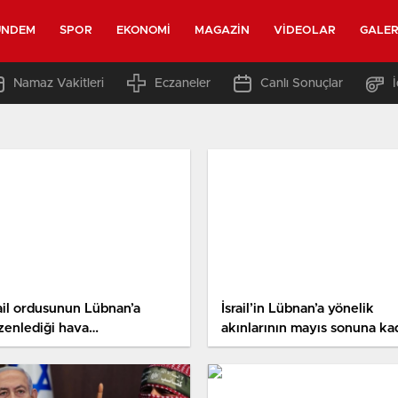
ÜNDEM
SPOR
EKONOMI
MAGAZIN
VIDEOLAR
GALER
Namaz Vakitleri
Eczaneler
Canlı Sonuçlar
rail ordusunun Lübnan’a
İsrail’in Lübnan’a yönelik
zenlediği hava
akınlarının mayıs sonuna ka
cumlarında 9 kişi hayatını
devam edebileceği ileri
ybetti
sürüldü