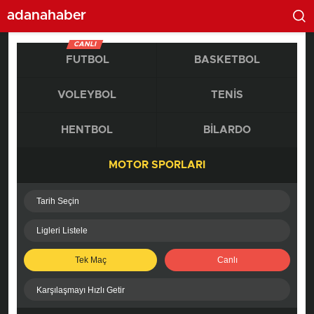
adanahaber
CANLI
FUTBOL
BASKETBOL
VOLEYBOL
TENIS
HENTBOL
BILARDO
MOTOR SPORLARI
Tarih Seçin
Ligleri Listele
Tek Maç
Canlı