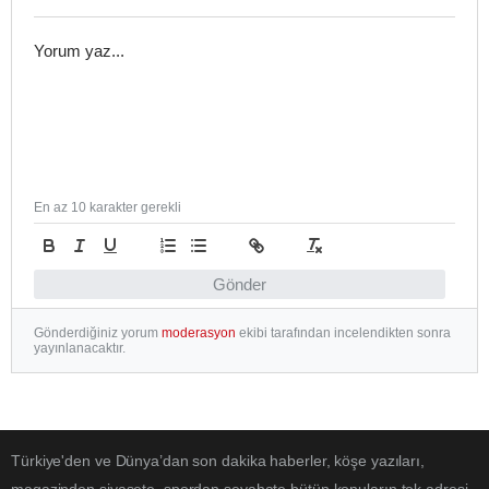
En az 10 karakter gerekli
Gönder
Gönderdiğiniz yorum
moderasyon
ekibi tarafından incelendikten sonra
yayınlanacaktır.
Türkiye'den ve Dünya’dan son dakika haberler, köşe yazıları,
magazinden siyasete, spordan seyahate bütün konuların tek adresi