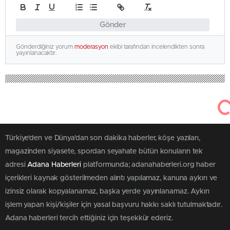
Gönder
Gönderdiğiniz yorum
moderasyon
ekibi tarafından incelendikten sonra
yayınlanacaktır.
Türkiye'den ve Dünya’dan son dakika haberler, köşe yazıları,
magazinden siyasete, spordan seyahate bütün konuların tek
adresi
Adana Haberleri
platformunda; adanahaberleri.org haber
içerikleri kaynak gösterilmeden alıntı yapılamaz, kanuna aykırı ve
izinsiz olarak kopyalanamaz, başka yerde yayınlanamaz. Aykırı
işlem yapan kişi/kişiler için yasal başvuru hakkı saklı tutulmaktadır.
Adana haberleri tercih ettiğiniz için teşekkür ederiz.