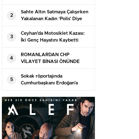
Sahte Altın Satmaya Çalışırken
2
Yakalanan Kadın ‘Polis’ Diye
Bağırdı
Ceyhan’da Motosiklet Kazası:
3
İki Genç Hayatını Kaybetti
ROMANLARDAN CHP
4
VİLAYET BİNASI ÖNÜNDE
ADAY LİSTESİNE REAKSİYON
Sokak röportajında
5
Cumhurbaşkanı Erdoğan’a
Erzincanlılardan ağır takviye