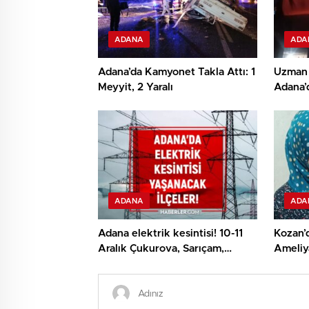
ADANA
ADA
Adana’da Kamyonet Takla Attı: 1
Uzman 
Meyyit, 2 Yaralı
Adana’d
ADANA
ADA
Adana elektrik kesintisi! 10-11
Kozan’
Aralık Çukurova, Sarıçam,
Ameliya
Ceyhan elektrik kesintisi ne
Beklen
vakit biter?