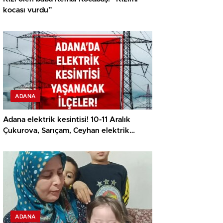
kocası vurdu”
ADANA
Adana elektrik kesintisi! 10-11 Aralık
Çukurova, Sarıçam, Ceyhan elektrik
kesintisi ne vakit biter?
ADANA