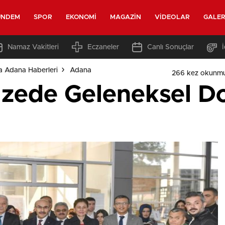
ÜNDEM
SPOR
EKONOMI
MAGAZIN
VIDEOLAR
GALER
Namaz Vakitleri
Eczaneler
Canlı Sonuçlar
a Adana Haberleri
Adana
266 kez okunmu
zede Geleneksel Do