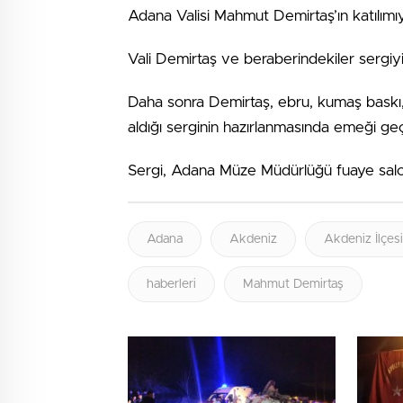
Adana Valisi Mahmut Demirtaş’ın katılımıyl
Vali Demirtaş ve beraberindekiler sergiyi
Daha sonra Demirtaş, ebru, kumaş baskı, 
aldığı serginin hazırlanmasında emeği geç
Sergi, Adana Müze Müdürlüğü fuaye salo
Adana
Akdeniz
Akdeniz İlçesi
haberleri
Mahmut Demirtaş