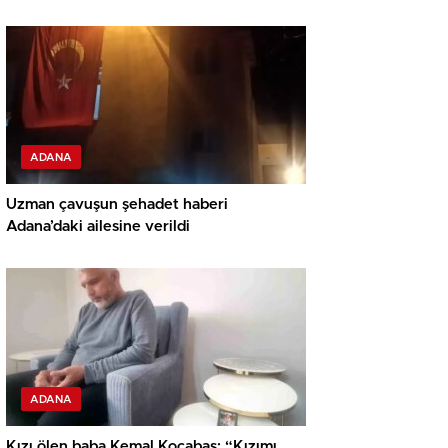
ADANA
Uzman çavuşun şehadet haberi
Adana’daki ailesine verildi
ADANA
Kızı ölen baba Kemal Kocabaş: “Kızımı