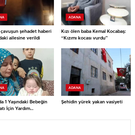
NA
ADANA
çavuşun şehadet haberi
Kızı ölen baba Kemal Kocabaş:
aki ailesine verildi
“Kızımı kocası vurdu”
NA
ADANA
da 1 Yaşındaki Bebeğin
Şehidin yürek yakan vasiyeti
tı İçin Yardım
iyor