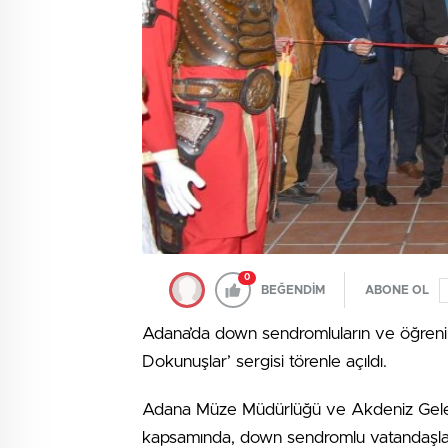
0
BEĞENDİM
ABONE OL
Adana’da down sendromluların ve öğrenim
Dokunuşlar’ sergisi törenle açıldı.
Adana Müze Müdürlüğü ve Akdeniz Gelene
kapsamında, down sendromlu vatandaşların 