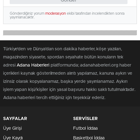
Gönder
Gönderdiğiniz yorum
moderasyon
ekibi tarafından incelendikten sonra
yayınlanacaktır.
Türkiye'den ve Dünya’dan son dakika haberler, köşe yazıları,
magazinden siyasete, spordan seyahate bütün konuların tek
adresi
Adana Haberleri
platformunda; adanahaberleri.org haber
içerikleri kaynak gösterilmeden alıntı yapılamaz, kanuna aykırı ve
izinsiz olarak kopyalanamaz, başka yerde yayınlanamaz. Aykırı
işlem yapan kişi/kişiler için yasal başvuru hakkı saklı tutulmaktadır.
Adana haberleri tercih ettiğiniz için teşekkür ederiz.
SAYFALAR
SERVİSLER
Üye Girişi
Futbol İddaa
Üye Kaydı
Basketbol İddaa