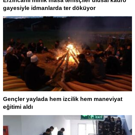
Erzincanlı minik masa tenisçiler ulusal kadro
gayesiyle idmanlarda ter döküyor
Gençler yaylada hem izcilik hem maneviyat
eğitimi aldı