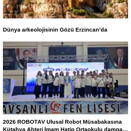
Dünya arkeolojisinin Gözü Erzincan’da
2026 ROBOTAV Ulusal Robot Müsabakasına
Kütahya Ahteri İmam Hatip Ortaokulu damga