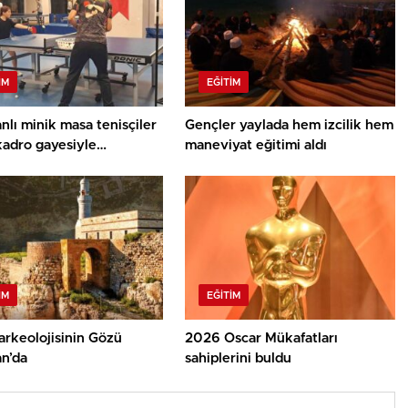
IM
EĞITIM
nlı minik masa tenisçiler
Gençler yaylada hem izcilik hem
kadro gayesiyle
maneviyat eğitimi aldı
arda ter döküyor
IM
EĞITIM
arkeolojisinin Gözü
2026 Oscar Mükafatları
an’da
sahiplerini buldu