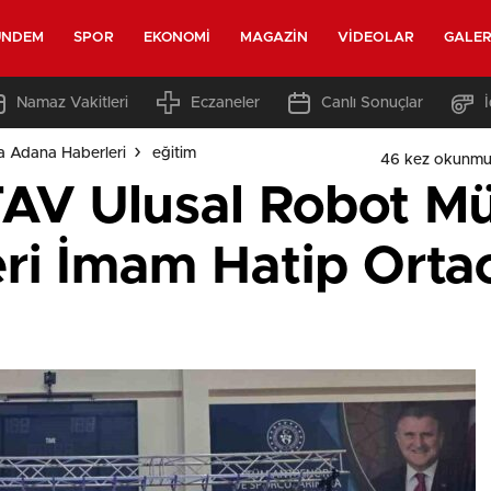
ÜNDEM
SPOR
EKONOMI
MAGAZIN
VIDEOLAR
GALER
Namaz Vakitleri
Eczaneler
Canlı Sonuçlar
a Adana Haberleri
eğitim
46 kez okunmu
V Ulusal Robot Mü
ri İmam Hatip Ort