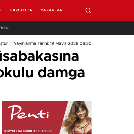
I
GAZETELER
YAZARLAR
İddaa
ştur
Yayınlanma Tarihi: 19 Mayıs 2026 06:30
sabakasına
aokulu damga