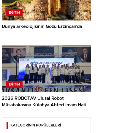
EĞITIM
Dünya arkeolojisinin Gözü Erzincan’da
EĞITIM
2026 ROBOTAV Ulusal Robot
Müsabakasına Kütahya Ahteri İmam Hatip
Ortaokulu damga vurdu
KATEGORİNİN POPÜLERLERİ