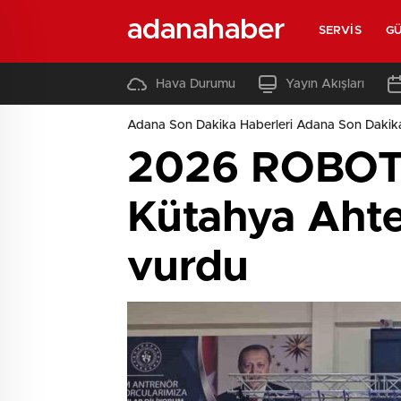
adanahaber
SERVIS
G
Hava Durumu
Yayın Akışları
Adana Son Dakika Haberleri Adana Son Dakik
2026 ROBOTA
Kütahya Ahte
vurdu