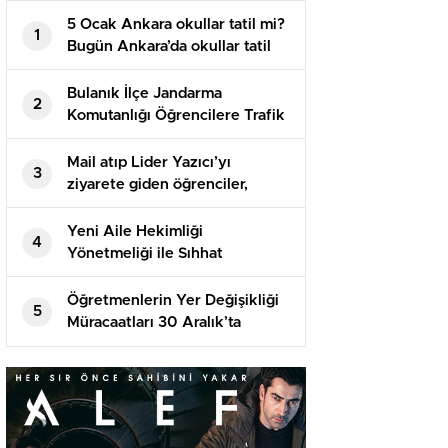
5 Ocak Ankara okullar tatil mi?
1
Bugün Ankara’da okullar tatil
edildi mi? Son dakika 5 Ocak
Ankara valilik açıklaması var
Bulanık İlçe Jandarma
2
mı?
Komutanlığı Öğrencilere Trafik
Eğitimi Verdi
Mail atıp Lider Yazıcı’yı
3
ziyarete giden öğrenciler,
görüşme sonunda istediklerini
aldı
Yeni Aile Hekimliği
4
Yönetmeliği ile Sıhhat
Hizmetlerinde Güzelleşme
Bekleniyor
Öğretmenlerin Yer Değişikliği
5
Müracaatları 30 Aralık’ta
Başlıyor