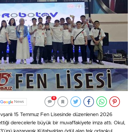
0
News
Tavşanlı 15 Temmuz Fen Lisesinde düzenlenen 2026
iği derecelerle büyük bir muvaffakiyete imza attı. Okul,
’ünü kazanarak Kütahya’dan ödül alan tek ortaokul