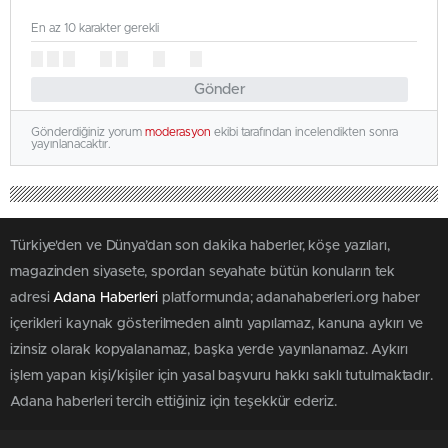
En az 10 karakter gerekli
Gönder
Gönderdiğiniz yorum
moderasyon
ekibi tarafından incelendikten sonra
yayınlanacaktır.
Türkiye'den ve Dünya’dan son dakika haberler, köşe yazıları,
magazinden siyasete, spordan seyahate bütün konuların tek
adresi
Adana Haberleri
platformunda; adanahaberleri.org haber
içerikleri kaynak gösterilmeden alıntı yapılamaz, kanuna aykırı ve
izinsiz olarak kopyalanamaz, başka yerde yayınlanamaz. Aykırı
işlem yapan kişi/kişiler için yasal başvuru hakkı saklı tutulmaktadır.
Adana haberleri tercih ettiğiniz için teşekkür ederiz.