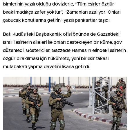
isimlerinin yazılı olduğu dövizlerle, “Tüm esirler özgür
bırakılmadıkça zafer yoktur”, “Zamanları azalıyor. Onları
çabucak konutlarına getirin” yazılı pankartlar taşıdı.
Batı Kudüs’teki Başbakanlık ofisi önünde de Gazze’deki
İsrailli esirlerin aileleri ile onları destekleyen bir küme, şov
düzenledi. Göstericiler, Gazze’de Hamas’ın elindeki esirlerin
özgür bırakılması için hükümete, yeni bir esir takası
mutabakatı yapma davetini lisana getirdi.