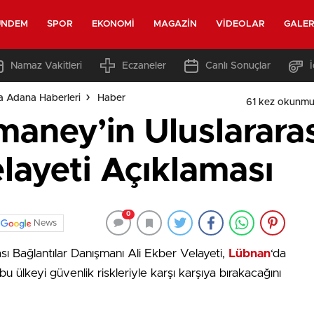
ÜNDEM
SPOR
EKONOMI
MAGAZIN
VIDEOLAR
GALER
Namaz Vakitleri
Eczaneler
Canlı Sonuçlar
a Adana Haberleri
Haber
61 kez okunmu
maney’in Uluslararası
layeti Açıklaması
0
News
sı Bağlantılar Danışmanı Ali Ekber Velayeti,
Lübnan
‘da
u ülkeyi güvenlik riskleriyle karşı karşıya bırakacağını