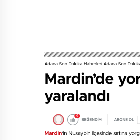
Adana Son Dakika Haberleri Adana Son Dakik
Mardin’de yo
yaralandı
0
BEĞENDİM
ABONE OL
Mardin
‘in Nusaybin ilçesinde sırtına yo