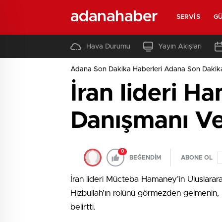
adanahaber
SERVIS
G
Hava Durumu
Yayın Akışları
Adana Son Dakika Haberleri Adana Son Dakik
İran lideri Ha
Danışmanı Ve
0
BEĞENDİM
ABONE OL
İran lideri Mücteba Hamaney’in Uluslarara
Hizbullah’ın rolünü görmezden gelmenin, b
belirtti.