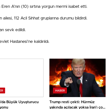
Eren A’nın (10) sırtına yorgun mermi isabet etti.
lesi, 112 Acil Sıhhat gruplarına durumu bildirdi.
rı sevk edildi.
et Hastanesi’ne kaldırıldı.
ER
HABER
’da Büyük Uyuşturucu
Trump resti çekti: Hürmüz
yonu
yakında açılacak yoksa İran’ı çok