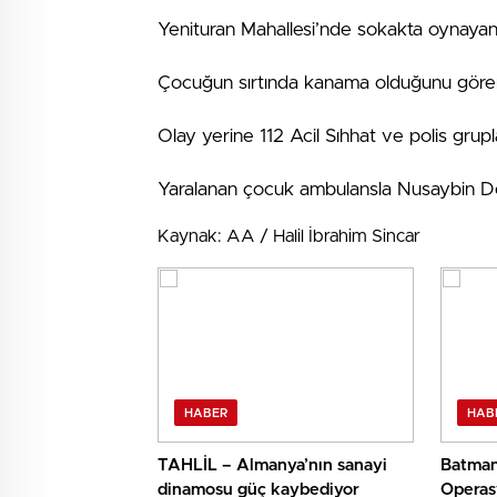
Yenituran Mahallesi’nde sokakta oynayan 
Çocuğun sırtında kanama olduğunu gören ai
Olay yerine 112 Acil Sıhhat ve polis grupla
Yaralanan çocuk ambulansla Nusaybin Devl
Kaynak: AA / Halil İbrahim Sincar
HABER
HAB
TAHLİL – Almanya’nın sanayi
Batman
dinamosu güç kaybediyor
Operas