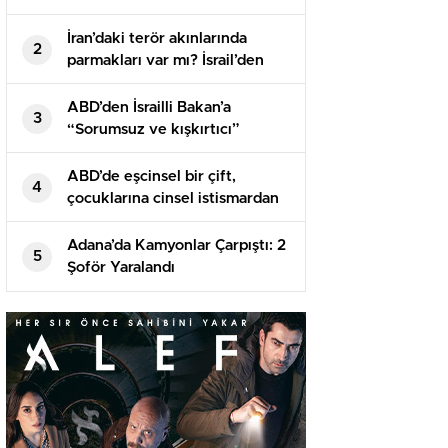
İran’daki terör akınlarında
2
parmakları var mı? İsrail’den
birinci açıklama geldi
ABD’den İsrailli Bakan’a
3
“Sorumsuz ve kışkırtıcı”
suçlaması! Tıpkı sertlikte
karşılık geldi
ABD’de eşcinsel bir çift,
4
çocuklarına cinsel istismardan
100 yıl mahpus cezası aldı
Adana’da Kamyonlar Çarpıştı: 2
5
Şoför Yaralandı