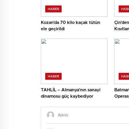
HABER
HAB
Kozan’da 70 kilo kaçak tütün
Çin’den
ele geçirildi
Kısıtla
HABER
HAB
TAHLİL – Almanya’nın sanayi
Batman
dinamosu güç kaybediyor
Operas