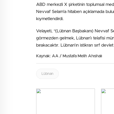
ABD merkezli X şirketinin toplumsal me
Nevvaf Selam’a hitaben açıklamada buluna
kıymetlendirdi.
Velayeti, “(Lübnan Başbakanı) Nevvaf Selam
görmezden gelmek, Lübnan’ı telafisi mümk
bırakacaktır. Lübnan’ın istikrarı sırf devlet 
Kaynak: AA / Mustafa Melih Ahıshalı
Lübnan