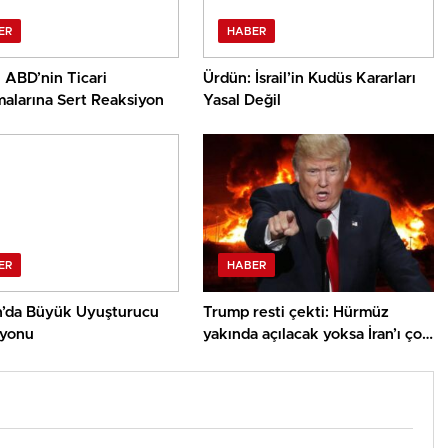
ER
HABER
 ABD’nin Ticari
Ürdün: İsrail’in Kudüs Kararları
malarına Sert Reaksiyon
Yasal Değil
ER
HABER
’da Büyük Uyuşturucu
Trump resti çekti: Hürmüz
yonu
yakında açılacak yoksa İran’ı çok
sert vuracağız