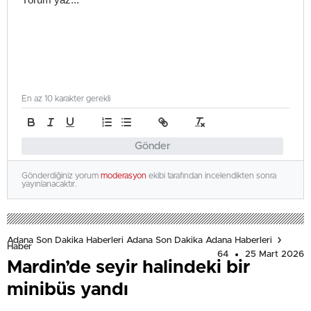
En az 10 karakter gerekli
Gönder
Gönderdiğiniz yorum
moderasyon
ekibi tarafından incelendikten sonra
yayınlanacaktır.
Adana Son Dakika Haberleri Adana Son Dakika Adana Haberleri
Haber
64
25 Mart 2026
Mardin’de seyir halindeki bir
minibüs yandı