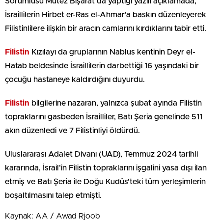
Sorumlusu Mutez Bişarat da yaptığı yazılı açıklamada,
İsraillilerin Hirbet er-Ras el-Ahmar’a baskın düzenleyerek
Filistinlilere ilişkin bir aracın camlarını kırdıklarını tabir etti.
Filistin
Kızılayı da gruplarının Nablus kentinin Deyr el-
Hatab beldesinde İsraillilerin darbettiği 16 yaşındaki bir
çocuğu hastaneye kaldırdığını duyurdu.
Filistin
bilgilerine nazaran, yalnızca şubat ayında Filistin
topraklarını gasbeden İsrailliler, Batı Şeria genelinde 511
akın düzenledi ve 7 Filistinliyi öldürdü.
Uluslararası Adalet Divanı (UAD), Temmuz 2024 tarihli
kararında, İsrail’in Filistin topraklarını işgalini yasa dışı ilan
etmiş ve Batı Şeria ile Doğu Kudüs’teki tüm yerleşimlerin
boşaltılmasını talep etmişti.
Kaynak: AA / Awad Rjoob