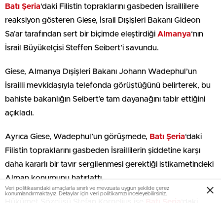
Batı Şeria
‘daki Filistin topraklarını gasbeden İsraillilere
reaksiyon gösteren Giese, İsrail Dışişleri Bakanı Gideon
Sa’ar tarafından sert bir biçimde eleştirdiği
Almanya
‘nın
İsrail Büyükelçisi Steffen Seibert’i savundu.
Giese, Almanya Dışişleri Bakanı Johann Wadephul’un
İsrailli mevkidaşıyla telefonda görüştüğünü belirterek, bu
bahiste bakanlığın Seibert’e tam dayanağını tabir ettiğini
açıkladı.
Ayrıca Giese, Wadephul’un görüşmede,
Batı Şeria
‘daki
Filistin topraklarını gasbeden İsraillilerin şiddetine karşı
daha kararlı bir tavır sergilenmesi gerektiği istikametindeki
Alman konumunu hatırlattı.
Veri politikasındaki amaçlarla sınırlı ve mevzuata uygun şekilde çerez
konumlandırmaktayız. Detaylar için veri politikamızı inceleyebilirsiniz.
Hükümet Sözcüsü Stefan Kornelius ise
Batı Şeria
‘daki
durumla ilgili ülkesinin tasasını lisana getirdi ve taraflara