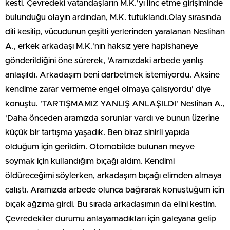
kesti. Çevredeki vatandaşların M.K.'yı linç etme girişiminde
bulunduğu olayın ardından, M.K. tutuklandı.Olay sırasında
dili kesilip, vücudunun çeşitli yerlerinden yaralanan Neslihan
A., erkek arkadaşı M.K.'nın haksız yere hapishaneye
gönderildiğini öne sürerek, 'Aramızdaki arbede yanlış
anlaşıldı. Arkadaşım beni darbetmek istemiyordu. Aksine
kendime zarar vermeme engel olmaya çalışıyordu' diye
konuştu. 'TARTIŞMAMIZ YANLIŞ ANLAŞILDI' Neslihan A.,
'Daha önceden aramızda sorunlar vardı ve bunun üzerine
küçük bir tartışma yaşadık. Ben biraz sinirli yapıda
olduğum için gerildim. Otomobilde bulunan meyve
soymak için kullandığım bıçağı aldım. Kendimi
öldüreceğimi söylerken, arkadaşım bıçağı elimden almaya
çalıştı. Aramızda arbede olunca bağırarak konuştuğum için
bıçak ağzıma girdi. Bu sırada arkadaşımın da elini kestim.
Çevredekiler durumu anlayamadıkları için galeyana gelip