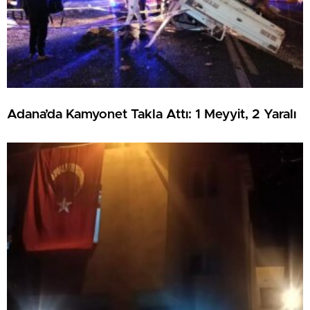
Adana’da Kamyonet Takla Attı: 1 Meyyit, 2 Yaralı