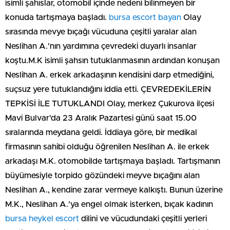
isimli şahıslar, otomobil içinde nedeni bilinmeyen bir
konuda tartışmaya başladı.
bursa escort bayan
Olay
sırasında mevye bıçağı vücuduna çeşitli yaralar alan
Neslihan A.'nın yardımına çevredeki duyarlı insanlar
koştu.M.K isimli şahsın tutuklanmasının ardından konuşan
Neslihan A. erkek arkadaşının kendisini darp etmediğini,
suçsuz yere tutuklandığını iddia etti. ÇEVREDEKİLERİN
TEPKİSİ İLE TUTUKLANDI Olay, merkez Çukurova ilçesi
Mavi Bulvar'da 23 Aralık Pazartesi günü saat 15.00
sıralarında meydana geldi. İddiaya göre, bir medikal
firmasının sahibi olduğu öğrenilen Neslihan A. ile erkek
arkadaşı M.K. otomobilde tartışmaya başladı. Tartışmanın
büyümesiyle torpido gözündeki meyve bıçağını alan
Neslihan A., kendine zarar vermeye kalkıştı. Bunun üzerine
M.K., Neslihan A.'ya engel olmak isterken, bıçak kadının
bursa heykel escort
dilini ve vücudundaki çeşitli yerleri