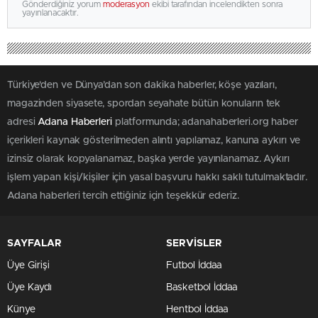
Gönderdiğiniz yorum
moderasyon
ekibi tarafından incelendikten sonra
yayınlanacaktır.
Türkiye'den ve Dünya’dan son dakika haberler, köşe yazıları,
magazinden siyasete, spordan seyahate bütün konuların tek
adresi
Adana Haberleri
platformunda; adanahaberleri.org haber
içerikleri kaynak gösterilmeden alıntı yapılamaz, kanuna aykırı ve
izinsiz olarak kopyalanamaz, başka yerde yayınlanamaz. Aykırı
işlem yapan kişi/kişiler için yasal başvuru hakkı saklı tutulmaktadır.
Adana haberleri tercih ettiğiniz için teşekkür ederiz.
SAYFALAR
SERVİSLER
Üye Girişi
Futbol İddaa
Üye Kaydı
Basketbol İddaa
Künye
Hentbol İddaa