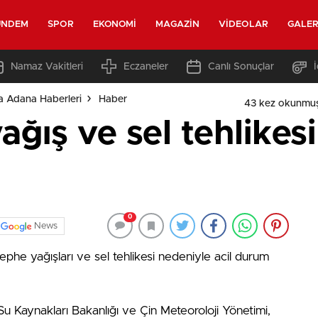
ÜNDEM
SPOR
EKONOMI
MAGAZIN
VIDEOLAR
GALER
Namaz Vakitleri
Eczaneler
Canlı Sonuçlar
a Adana Haberleri
Haber
43 kez okunmuş
yağış ve sel tehlike
0
News
cephe yağışları ve sel tehlikesi nedeniyle acil durum
Su Kaynakları Bakanlığı ve Çin Meteoroloji Yönetimi,