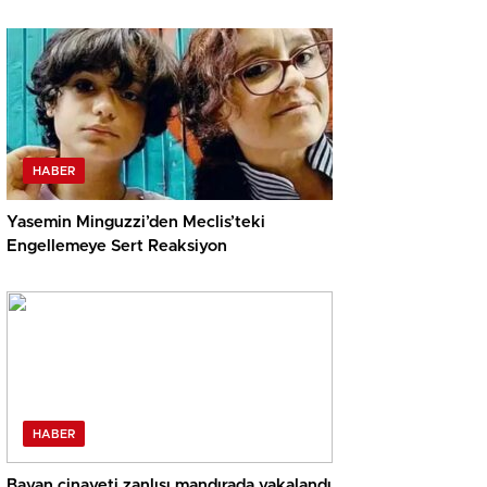
HABER
Yasemin Minguzzi’den Meclis’teki
Engellemeye Sert Reaksiyon
HABER
Bayan cinayeti zanlısı mandırada yakalandı