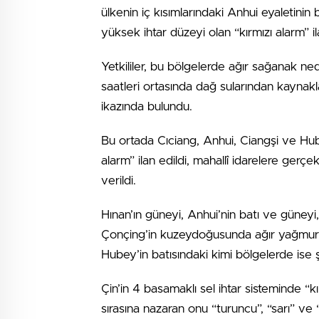
ülkenin iç kısımlarındaki Anhui eyaletinin
yüksek ihtar düzeyi olan “kırmızı alarm” ila
Yetkililer, bu bölgelerde ağır sağanak n
saatleri ortasında dağ sularından kaynakl
ikazında bulundu.
Bu ortada Cıciang, Anhui, Ciangşi ve Hube
alarm” ilan edildi, mahallî idarelere gerçek
verildi.
Hınan’ın güneyi, Anhui’nin batı ve güney
Çonçing’in kuzeydoğusunda ağır yağmur b
Hubey’in batısındaki kimi bölgelerde ise şi
Çin’in 4 basamaklı sel ihtar sisteminde “kı
sırasına nazaran onu “turuncu”, “sarı” ve “m