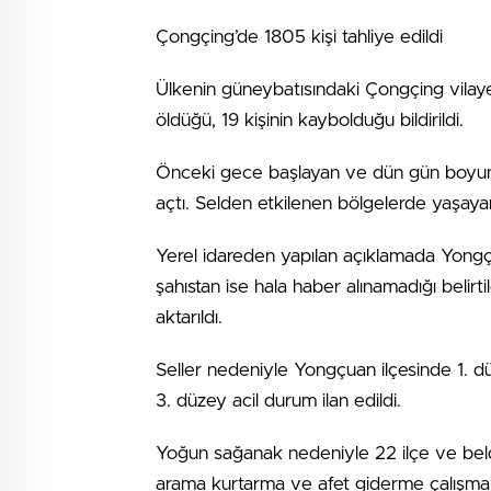
Çongçing’de 1805 kişi tahliye edildi
Ülkenin güneybatısındaki Çongçing vilay
öldüğü, 19 kişinin kaybolduğu bildirildi.
Önceki gece başlayan ve dün gün boyunc
açtı. Selden etkilenen bölgelerde yaşayan 
Yerel idareden yapılan açıklamada Yongçua
şahıstan ise hala haber alınamadığı belirt
aktarıldı.
Seller nedeniyle Yongçuan ilçesinde 1. d
3. düzey acil durum ilan edildi.
Yoğun sağanak nedeniyle 22 ilçe ve belded
arama kurtarma ve afet giderme çalışmal