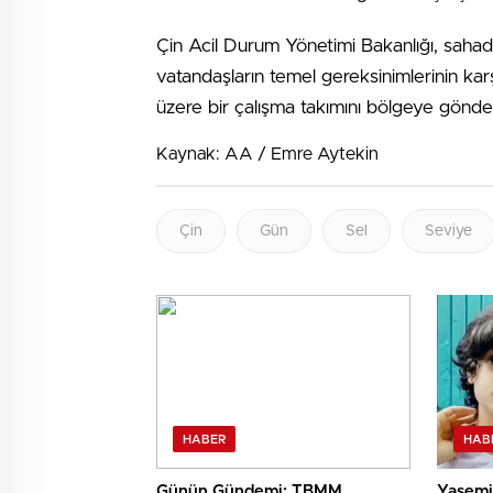
Çin Acil Durum Yönetimi Bakanlığı, saha
vatandaşların temel gereksinimlerinin kar
üzere bir çalışma takımını bölgeye gönder
Kaynak: AA / Emre Aytekin
Çin
Gün
Sel
Seviye
HABER
HAB
Günün Gündemi: TBMM,
Yasemi