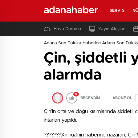
adanahaber
SERVIS
G
Hava Durumu
Yayın Akışları
Adana Son Dakika Haberleri Adana Son Dakik
Çin, şiddetli 
alarmda
0
BEĞENDİM
ABONE OL
Çin’in orta ve doğu kısımlarında şiddetli 
ihtarları yapıldı.
???????Xinhua’nın haberine nazaran, Çin 