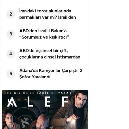
İran’daki terör akınlarında
2
parmakları var mı? İsrail’den
birinci açıklama geldi
ABD’den İsrailli Bakan’a
3
“Sorumsuz ve kışkırtıcı”
suçlaması! Tıpkı sertlikte
karşılık geldi
ABD’de eşcinsel bir çift,
4
çocuklarına cinsel istismardan
100 yıl mahpus cezası aldı
Adana’da Kamyonlar Çarpıştı: 2
5
Şoför Yaralandı