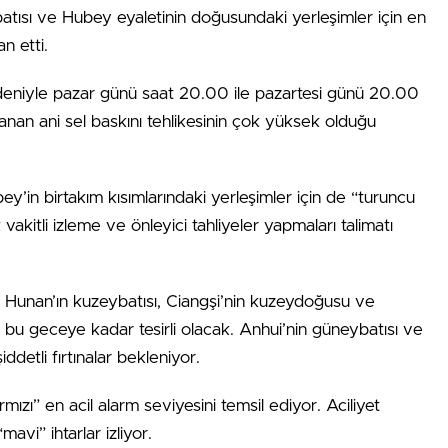
 batısı ve Hubey eyaletinin doğusundaki yerleşimler için en
n etti.
edeniyle pazar günü saat 20.00 ile pazartesi günü 20.00
anan ani sel baskını tehlikesinin çok yüksek olduğu
y’in birtakım kısımlarındaki yerleşimler için de “turuncu
 vakitli izleme ve önleyici tahliyeler yapmaları talimatı
i, Hunan’ın kuzeybatısı, Ciangşi’nin kuzeydoğusu ve
u geceye kadar tesirli olacak. Anhui’nin güneybatısı ve
ddetli fırtınalar bekleniyor.
rmızı” en acil alarm seviyesini temsil ediyor. Aciliyet
avi” ihtarlar izliyor.