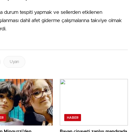
da durum tespiti yapmak ve sellerden etkilenen
şılanması dahil afet giderme çalışmalarına takviye olmak
di.
Uyarı
ER
HABER
n Minguzzi’den
Bayan cinayeti zanlısı mandırada