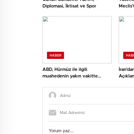
Diplomasi, İktisat ve Spor
Meclis
Reaksi
HABER
HAB
ABD, Hürmüz ile ilgili
İran’da
muahedenin yakın vakitte
Açıkla
yapılmasını umuyor