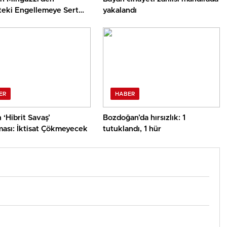
’teki Engellemeye Sert
yakalandı
yon
ER
HABER
n ‘Hibrit Savaş’
Bozdoğan’da hırsızlık: 1
ması: İktisat Çökmeyecek
tutuklandı, 1 hür