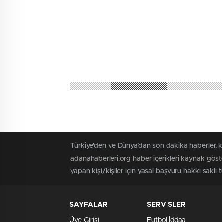
Türkiye'den ve Dünya’dan son dakika haberler, 
adanahaberleri.org haber içerikleri kaynak göst
yapan kişi/kişiler için yasal başvuru hakkı saklı 
SAYFALAR
SERVİSLER
Üye Girişi
Futbol İddaa