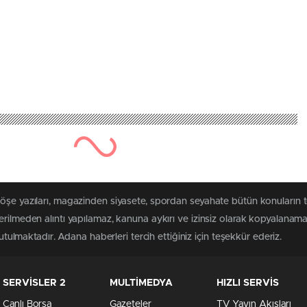
köşe yazıları, magazinden siyasete, spordan seyahate bütün konuların 
erilmeden alıntı yapılamaz, kanuna aykırı ve izinsiz olarak kopyalanam
tutulmaktadır. Adana haberleri tercih ettiğiniz için teşekkür ederiz.
SERVİSLER 2
MULTİMEDYA
HIZLI SERVİS
Canlı Borsa
Gazeteler
TV Yayın Akışları