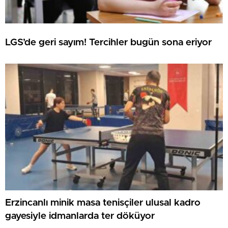
LGS’de geri sayım! Tercihler bugün sona eriyor
Erzincanlı minik masa tenisçiler ulusal kadro
gayesiyle idmanlarda ter döküyor