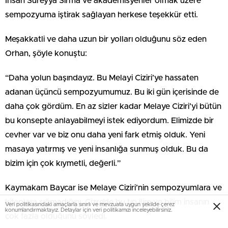
İhsan Süreyya Sırma ve akademisyenler olmak üzere
sempozyuma iştirak sağlayan herkese teşekkür etti.
Meşakkatli ve daha uzun bir yolları olduğunu söz eden
Orhan, şöyle konuştu:
“Daha yolun başındayız. Bu Melayi Ciziri’ye hassaten
adanan üçüncü sempozyumumuz. Bu iki gün içerisinde de
daha çok gördüm. En az sizler kadar Melaye Ciziri’yi bütün
bu konsepte anlayabilmeyi istek ediyordum. Elimizde bir
cevher var ve biz onu daha yeni fark etmiş olduk. Yeni
masaya yatırmış ve yeni insanlığa sunmuş olduk. Bu da
bizim için çok kıymetli, değerli.”
Kaymakam Baycar ise Melaye Ciziri’nin sempozyumlara ve
kitaplara sığmadığını, Cizre’de bu tıp ilim ve bilim insanın
Veri politikasındaki amaçlarla sınırlı ve mevzuata uygun şekilde çerez
konumlandırmaktayız. Detaylar için veri politikamızı inceleyebilirsiniz.
çok fazla olduğunu söyledi.