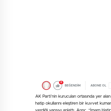
0
BEĞENDİM
ABONE OL
AK Parti’nin kurucuları ortasında yer ala
hatip okullarını eleştiren bir kuvvet ku
verdiği yansıyı anlattı. Arınç, “İmam Hatip