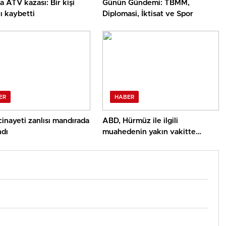
a ATV kazası: Bir kişi
Günün Gündemi: TBMM,
ı kaybetti
Diplomasi, İktisat ve Spor
ER
HABER
inayeti zanlısı mandırada
ABD, Hürmüz ile ilgili
ndı
muahedenin yakın vakitte
yapılmasını umuyor