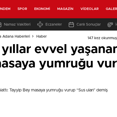
ÜNDEM
SPOR
EKONOMI
MAGAZIN
VIDEOLAR
GALER
Namaz Vakitleri
Eczaneler
Canlı Sonuçlar
a Adana Haberleri
Haber
147 kez okunmuş
yıllar evvel yaşanan
masaya yumruğu vur