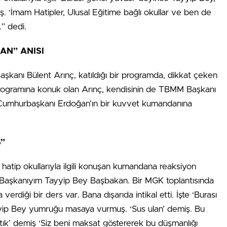
 ‘İmam Hatipler, Ulusal Eğitime bağlı okullar ve ben de
.” dedi.
AN” ANISI
şkanı Bülent Arınç, katıldığı bir programda, dikkat çeken
rogramına konuk olan Arınç, kendisinin de TBMM Başkanı
Cumhurbaşkanı Erdoğan’ın bir kuvvet kumandanına
”
atip okullarıyla ilgili konuşan kumandana reaksiyon
s Başkanıyım Tayyip Bey Başbakan. Bir MGK toplantısında
diği bir ders var. Bana dışarıda intikal etti. İşte ‘Burası
ayyip Bey yumruğu masaya vurmuş. ‘Sus ulan’ demiş. Bu
rtık’ demiş ‘Siz beni maksat göstererek bu düşmanlığı