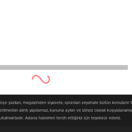
köşe yazıları, magazinden siyasete, spordan seyahate bütün konuların 
erilmeden alıntı yapılamaz, kanuna aykırı ve izinsiz olarak kopyalanam
tutulmaktadır. Adana haberleri tercih ettiğiniz için teşekkür ederiz.