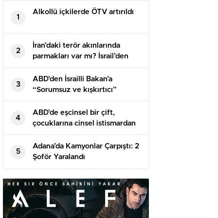
Alkollü içkilerde ÖTV artırıldı
1
İran’daki terör akınlarında
2
parmakları var mı? İsrail’den
birinci açıklama geldi
ABD’den İsrailli Bakan’a
3
“Sorumsuz ve kışkırtıcı”
suçlaması! Tıpkı sertlikte
karşılık geldi
ABD’de eşcinsel bir çift,
4
çocuklarına cinsel istismardan
100 yıl mahpus cezası aldı
Adana’da Kamyonlar Çarpıştı: 2
5
Şoför Yaralandı