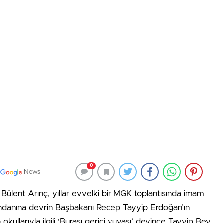
0
News
n Bülent Arınç, yıllar evvelki bir MGK toplantısında imam
mandanına devrin Başbakanı Recep Tayyip Erdoğan’ın
 okullarıyla ilgili ‘Burası gerici yuvası’ deyince Tayyip Bey,