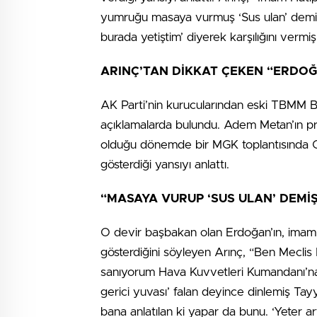
yumruğu masaya vurmuş ‘Sus ulan’ demiş.
burada yetiştim’ diyerek karşılığını vermiş
ARINÇ’TAN DİKKAT ÇEKEN “ERDOĞ
AK Parti’nin kurucularından eski TBMM Ba
açıklamalarda bulundu. Adem Metan’ın p
olduğu dönemde bir MGK toplantısında 
gösterdiği yansıyı anlattı.
“MASAYA VURUP ‘SUS ULAN’ DEMİŞ
O devir başbakan olan Erdoğan’ın, imam h
gösterdiğini söyleyen Arınç, “Ben Mecli
sanıyorum Hava Kuvvetleri Kumandanı’na ver
gerici yuvası’ falan deyince dinlemiş T
bana anlatılan ki yapar da bunu. ‘Yeter a