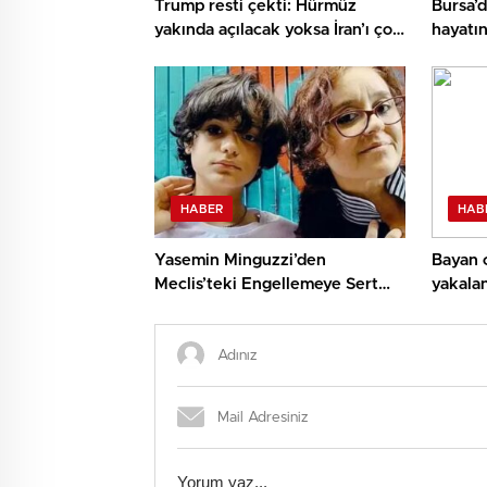
Trump resti çekti: Hürmüz
Bursa’d
yakında açılacak yoksa İran’ı çok
hayatın
sert vuracağız
HABER
HAB
Yasemin Minguzzi’den
Bayan c
Meclis’teki Engellemeye Sert
yakala
Reaksiyon