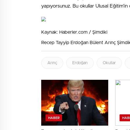
yapıyorsunuz. Bu okullar Ulusal Eğitim’in o
Kaynak: Haberler.com / Şimdiki
Recep Tayyip Erdoğan Bülent Arınç Şimdi
Arınç
Erdoğan
Okullar
HABER
HAB