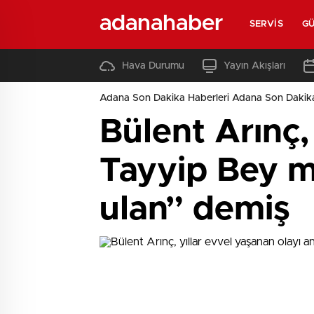
adanahaber
SERVIS
G
Hava Durumu
Yayın Akışları
Adana Son Dakika Haberleri Adana Son Dakik
Bülent Arınç, 
Tayyip Bey 
ulan” demiş