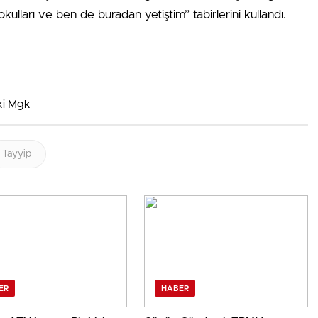
kulları ve ben de buradan yetiştim” tabirlerini kullandı.
ki Mgk
Tayyip
ER
HABER