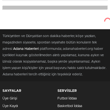
Türkiye'den ve Dünya’dan son dakika haberler, köşe yazıları,
magazinden siyasete, spordan seyahate bütün konuların tek
adresi
Adana Haberleri
platformunda; adanahaberleri.org haber
içerikleri kaynak gösterilmeden alıntı yapılamaz, kanuna aykırı ve
izinsiz olarak kopyalanamaz, başka yerde yayınlanamaz. Aykırı
işlem yapan kişi/kişiler için yasal başvuru hakkı saklı tutulmaktadır.
Adana haberleri tercih ettiğiniz için teşekkür ederiz.
SAYFALAR
SERVİSLER
Üye Girişi
Futbol İddaa
Üye Kaydı
Basketbol İddaa