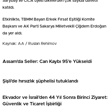
Sarybay ile CICA üyesi ülkelerden çok sayıda davetli
katıldı.
Etkinlikte, TBMM Bayan Erkek Fırsat Eşitliği Komite
Başkanı ve AK Parti Sakarya Milletvekili Çiğdem Erdoğan
da yer aldı.
Kaynak: AA / Ruslan Rehimov
Assam’da Seller: Can Kaybı 95’e Yükseldi
Şişli’de hırsızlık şüphelisi tutuklandı
Ekvador ve İsrail’den 44 Yıl Sonra Birinci Ziyaret:
Güvenlik ve Ticaret İşbirliği