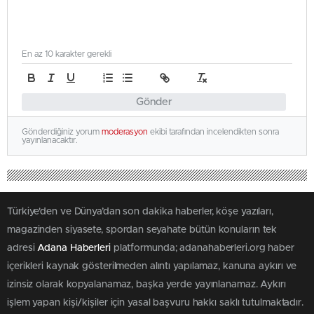
En az 10 karakter gerekli
Gönder
Gönderdiğiniz yorum
moderasyon
ekibi tarafından incelendikten sonra
yayınlanacaktır.
Türkiye'den ve Dünya’dan son dakika haberler, köşe yazıları,
magazinden siyasete, spordan seyahate bütün konuların tek
adresi
Adana Haberleri
platformunda; adanahaberleri.org haber
içerikleri kaynak gösterilmeden alıntı yapılamaz, kanuna aykırı ve
izinsiz olarak kopyalanamaz, başka yerde yayınlanamaz. Aykırı
işlem yapan kişi/kişiler için yasal başvuru hakkı saklı tutulmaktadır.