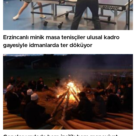
Erzincanlı minik masa tenisçiler ulusal kadro
gayesiyle idmanlarda ter döküyor