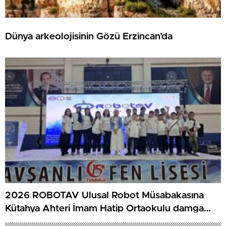
Dünya arkeolojisinin Gözü Erzincan’da
2026 ROBOTAV Ulusal Robot Müsabakasına
Kütahya Ahteri İmam Hatip Ortaokulu damga
vurdu