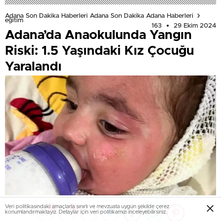
Adana Son Dakika Haberleri Adana Son Dakika Adana Haberleri
eğitim
163
29 Ekim 2024
Adana’da Anaokulunda Yangın
Riski: 1.5 Yaşındaki Kız Çocuğu
Yaralandı
Veri politikasındaki amaçlarla sınırlı ve mevzuata uygun şekilde çerez
0
0
konumlandırmaktayız. Detaylar için veri politikamızı inceleyebilirsiniz.