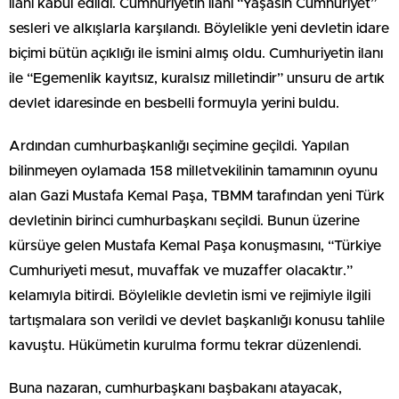
ilanı kabul edildi. Cumhuriyetin ilanı “Yaşasın Cumhuriyet”
sesleri ve alkışlarla karşılandı. Böylelikle yeni devletin idare
biçimi bütün açıklığı ile ismini almış oldu. Cumhuriyetin ilanı
ile “Egemenlik kayıtsız, kuralsız milletindir” unsuru de artık
devlet idaresinde en besbelli formuyla yerini buldu.
Ardından cumhurbaşkanlığı seçimine geçildi. Yapılan
bilinmeyen oylamada 158 milletvekilinin tamamının oyunu
alan Gazi Mustafa Kemal Paşa, TBMM tarafından yeni Türk
devletinin birinci cumhurbaşkanı seçildi. Bunun üzerine
kürsüye gelen Mustafa Kemal Paşa konuşmasını, “Türkiye
Cumhuriyeti mesut, muvaffak ve muzaffer olacaktır.”
kelamıyla bitirdi. Böylelikle devletin ismi ve rejimiyle ilgili
tartışmalara son verildi ve devlet başkanlığı konusu tahlile
kavuştu. Hükümetin kurulma formu tekrar düzenlendi.
Buna nazaran, cumhurbaşkanı başbakanı atayacak,