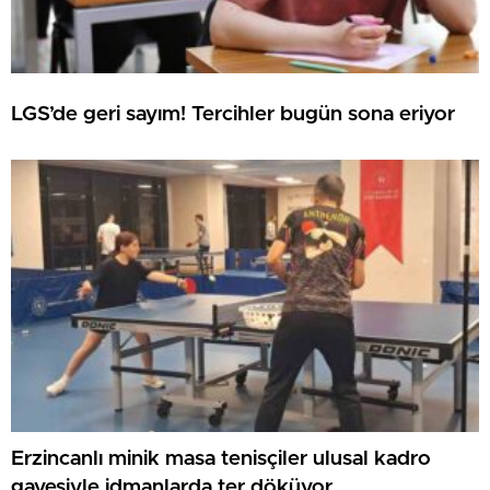
LGS’de geri sayım! Tercihler bugün sona eriyor
Erzincanlı minik masa tenisçiler ulusal kadro
gayesiyle idmanlarda ter döküyor