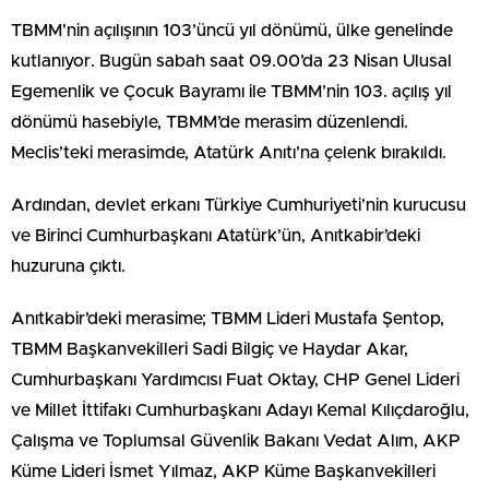
TBMM’nin açılışının 103’üncü yıl dönümü, ülke genelinde
kutlanıyor. Bugün sabah saat 09.00’da 23 Nisan Ulusal
Egemenlik ve Çocuk Bayramı ile TBMM’nin 103. açılış yıl
dönümü hasebiyle, TBMM’de merasim düzenlendi.
Meclis’teki merasimde, Atatürk Anıtı’na çelenk bırakıldı.
Ardından, devlet erkanı Türkiye Cumhuriyeti’nin kurucusu
ve Birinci Cumhurbaşkanı Atatürk’ün, Anıtkabir’deki
huzuruna çıktı.
Anıtkabir’deki merasime; TBMM Lideri Mustafa Şentop,
TBMM Başkanvekilleri Sadi Bilgiç ve Haydar Akar,
Cumhurbaşkanı Yardımcısı Fuat Oktay, CHP Genel Lideri
ve Millet İttifakı Cumhurbaşkanı Adayı Kemal Kılıçdaroğlu,
Çalışma ve Toplumsal Güvenlik Bakanı Vedat Alım, AKP
Küme Lideri İsmet Yılmaz, AKP Küme Başkanvekilleri