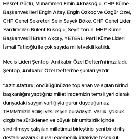
Hasret Güçlü, Muhammed Emin Akbaşoğlu, CHP Küme
Başkanvekilleri Engin Altay, Engin Özkoç ve Özgür Özel,
CHP Genel Sekreteri Selin Sayek Böke, CHP Genel Lider
Yardımcıları Bülent Kuşoğlu, Seyit Torun, MHP Küme
Başkanvekili Erkan Akçay, YETERLİ Parti Küme Lideri
İsmail Tatlıoğlu ile çok sayıda milletvekili katıldı.
Meclis Lideri Şentop, Anıtkabir Özel Defteri’ni imzaladı.
Şentop, Anıtkabir Özel Defteri’ne şunları yazdı:
“Aziz Atatürk; öncülüğünüzde toplanan ve açılan birinci
başkanlığını yaptığınız millet irademizin temsil yeri olarak
dünyadaki saygın varlığıyla gurur duyduğumuz
TBMM’mizin açılışı vesilesiyle buradayız. Varlık, yokluk
çizgisine sürüklenen ve büyük bir ümitsizlik içinde
sindirilmeye çalışılan milletimizi birleştirip, yeni bir diriliş
destanı yazarak ulusal egemenlik idrakiyle teşekkül