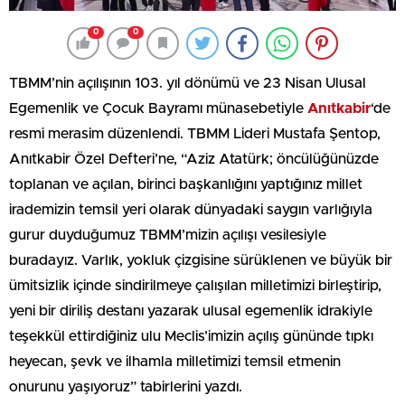
0
0
TBMM’nin açılışının 103. yıl dönümü ve 23 Nisan Ulusal
Egemenlik ve Çocuk Bayramı münasebetiyle
Anıtkabir
‘de
resmi merasim düzenlendi. TBMM Lideri Mustafa Şentop,
Anıtkabir Özel Defteri’ne, “Aziz Atatürk; öncülüğünüzde
toplanan ve açılan, birinci başkanlığını yaptığınız millet
irademizin temsil yeri olarak dünyadaki saygın varlığıyla
gurur duyduğumuz TBMM’mizin açılışı vesilesiyle
buradayız. Varlık, yokluk çizgisine sürüklenen ve büyük bir
ümitsizlik içinde sindirilmeye çalışılan milletimizi birleştirip,
yeni bir diriliş destanı yazarak ulusal egemenlik idrakiyle
teşekkül ettirdiğiniz ulu Meclis’imizin açılış gününde tıpkı
heyecan, şevk ve ilhamla milletimizi temsil etmenin
onurunu yaşıyoruz” tabirlerini yazdı.