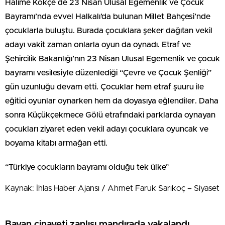
Halime Kökçe de 23 Nisan Ulusal Egemenlik ve Çocuk
Bayramı’nda evvel Halkalı’da bulunan Millet Bahçesi’nde
çocuklarla buluştu. Burada çocuklara şeker dağıtan vekil
adayı vakit zaman onlarla oyun da oynadı. Etraf ve
Şehircilik Bakanlığı’nın 23 Nisan Ulusal Egemenlik ve çocuk
bayramı vesilesiyle düzenlediği “Çevre ve Çocuk Şenliği”
gün uzunluğu devam etti. Çocuklar hem etraf şuuru ile
eğitici oyunlar oynarken hem da doyasıya eğlendiler. Daha
sonra Küçükçekmece Gölü etrafındaki parklarda oynayan
çocukları ziyaret eden vekil adayı çocuklara oyuncak ve
boyama kitabı armağan etti.
“Türkiye çocukların bayramı olduğu tek ülke”
Kaynak: İhlas Haber Ajansı / Ahmet Faruk Sarıkoç – Siyaset
Bayan cinayeti zanlısı mandırada yakalandı