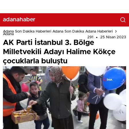
Anıtkabir’de Atatürk’ün Huzuruna Çıktı
adanahaber
Adana Son Dakika Haberleri Adana Son Dakika Adana Haberleri
Adana
291
25 Nisan 2023
AK Parti İstanbul 3. Bölge
Milletvekili Adayı Halime Kökçe
çocuklarla buluştu