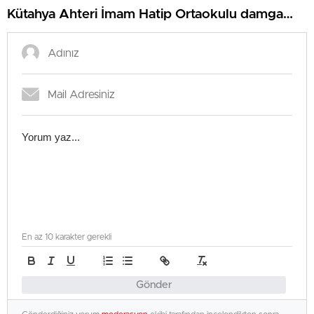
Kütahya Ahteri İmam Hatip Ortaokulu damga
vurdu
En az 10 karakter gerekli
Gönder