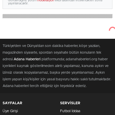
Gönderdiğiniz yorum
moderasyon
ekibi tarafından incelendikten sonra
yayınlanacaktır.
Türkiye'den ve Dünya’dan son dakika haberler, köşe yazıları,
magazinden siyasete, spordan seyahate bütün konuların tek
adresi
Adana Haberleri
platformunda; adanahaberleri.org haber
içerikleri kaynak gösterilmeden alıntı yapılamaz, kanuna aykırı ve
izinsiz olarak kopyalanamaz, başka yerde yayınlanamaz. Aykırı
işlem yapan kişi/kişiler için yasal başvuru hakkı saklı tutulmaktadır.
Adana haberleri tercih ettiğiniz için teşekkür ederiz.
SAYFALAR
SERVİSLER
Üye Girişi
Futbol İddaa