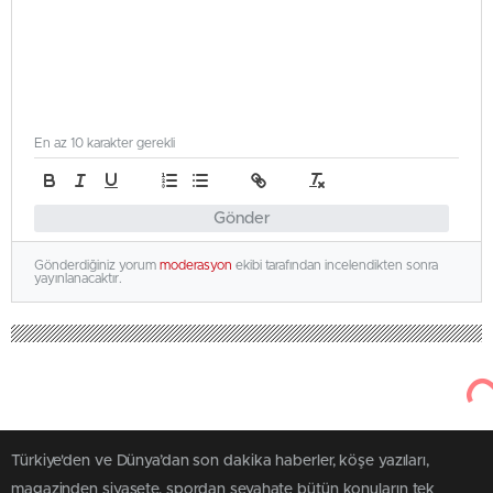
En az 10 karakter gerekli
Gönder
Gönderdiğiniz yorum
moderasyon
ekibi tarafından incelendikten sonra
yayınlanacaktır.
Türkiye'den ve Dünya’dan son dakika haberler, köşe yazıları,
magazinden siyasete, spordan seyahate bütün konuların tek