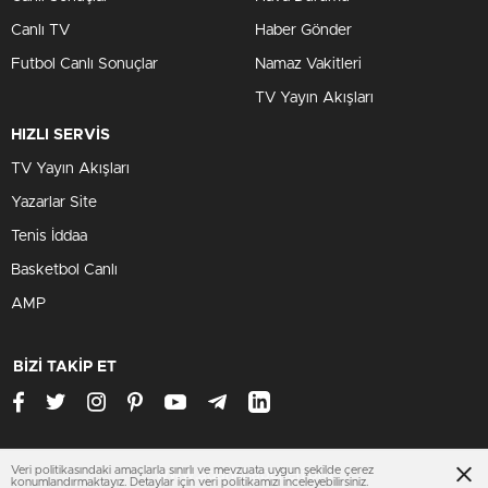
Canlı TV
Haber Gönder
Futbol Canlı Sonuçlar
Namaz Vakitleri
TV Yayın Akışları
HIZLI SERVİS
TV Yayın Akışları
Yazarlar Site
Tenis İddaa
Basketbol Canlı
AMP
BİZİ TAKİP ET
Veri politikasındaki amaçlarla sınırlı ve mevzuata uygun şekilde çerez
www.adanahaberleri.org
konumlandırmaktayız. Detaylar için veri politikamızı inceleyebilirsiniz.