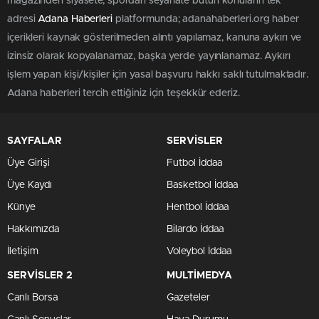
magazinden siyasete, spordan seyahate bütün konuların tek
adresi
Adana Haberleri
platformunda; adanahaberleri.org haber
içerikleri kaynak gösterilmeden alıntı yapılamaz, kanuna aykırı ve
izinsiz olarak kopyalanamaz, başka yerde yayınlanamaz. Aykırı
işlem yapan kişi/kişiler için yasal başvuru hakkı saklı tutulmaktadır.
Adana haberleri tercih ettiğiniz için teşekkür ederiz.
SAYFALAR
SERVİSLER
Üye Girişi
Futbol İddaa
Üye Kaydı
Basketbol İddaa
Künye
Hentbol İddaa
Hakkımızda
Bilardo İddaa
İletişim
Voleybol İddaa
SERVİSLER 2
MULTİMEDYA
Canlı Borsa
Gazeteler