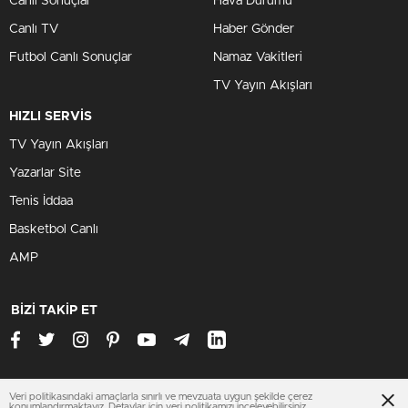
Canlı Sonuçlar
Hava Durumu
Canlı TV
Haber Gönder
Futbol Canlı Sonuçlar
Namaz Vakitleri
TV Yayın Akışları
HIZLI SERVİS
TV Yayın Akışları
Yazarlar Site
Tenis İddaa
Basketbol Canlı
AMP
BİZİ TAKİP ET
Veri politikasındaki amaçlarla sınırlı ve mevzuata uygun şekilde çerez
www.adanahaberleri.org
konumlandırmaktayız. Detaylar için veri politikamızı inceleyebilirsiniz.