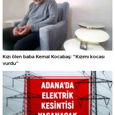
Kızı ölen baba Kemal Kocabaş: “Kızımı kocası
vurdu”