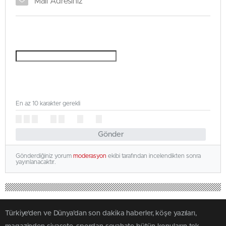
En az 10 karakter gerekli
Gönder
Gönderdiğiniz yorum
moderasyon
ekibi tarafından incelendikten sonra
yayınlanacaktır.
Türkiye'den ve Dünya’dan son dakika haberler, köşe yazıları,