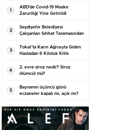
ABD’de Covid-19 Maske
1
Zaruriliği Yine Getirildi
Seydişehir Belediyesi
2
Çalışanları Sıhhat Taramasından
Geçti
Tokat’ta Karın Ağrısıyla Giden
3
Hastadan 6 Kiloluk Kitle
Çıkarıldı
2. evre siroz nedir? Siroz
4
ölümcül mü?
Bayramın üçüncü günü
5
eczaneler kapalı mı, açık mı?