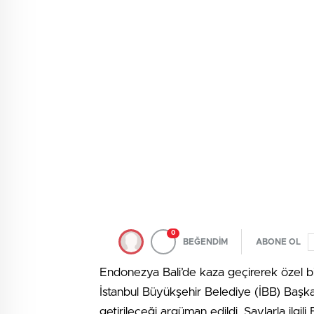
0
BEĞENDİM
ABONE OL
Endonezya Bali’de kaza geçirerek özel bi
İstanbul Büyükşehir Belediye (İBB) Başk
getirileceği argüman edildi. Savlarla ilgi