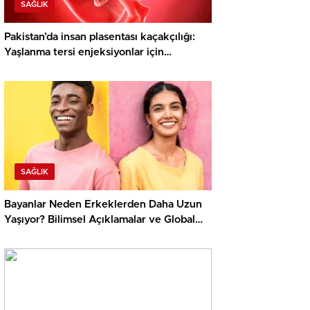
SAĞLIK
Pakistan’da insan plasentası kaçakçılığı:
Yaşlanma tersi enjeksiyonlar için
hastanelerden plasenta çalan şebekeye
soruşturma
SAĞLIK
Bayanlar Neden Erkeklerden Daha Uzun
Yaşıyor? Bilimsel Açıklamalar ve Global
Datalar