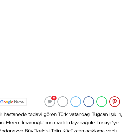
0
News
r hastanede tedavi gören Türk vatandaşı Tuğcan Işık’ın,
anı Ekrem İmamoğlu’nun maddi dayanağı ile Türkiye’ye
li Endonezya Büyükelçisi Talip Küçükcan açıklama yaptı.