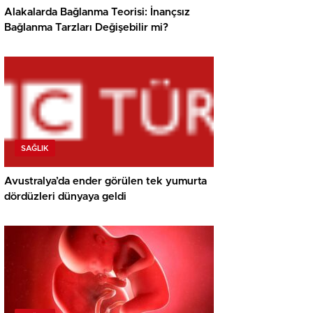
Alakalarda Bağlanma Teorisi: İnançsız
Bağlanma Tarzları Değişebilir mi?
SAĞLIK
Avustralya’da ender görülen tek yumurta
dördüzleri dünyaya geldi