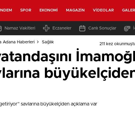
ÜNDEM
SPOR
EKONOMI
MAGAZIN
VIDEOLAR
GALER
Namaz Vakitleri
Eczaneler
Canlı Sonuçlar
a Adana Haberleri
Sağlık
211 kez okunmuşt
 vatandaşını İmamoğ
vlarına büyükelçide