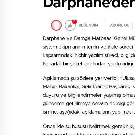
Darphane’den U
0
BEĞENDİM
ABONE OL
Darphane ve Damga Matbaası Genel Müdü
sistem ekipmanının temin ve ihale süreci 
kapsamındaki hiçbir yazılım süreci, bilgi 
Kanadalı bir şirket tarafından yapılmadığı
Açıklamada şu sözlere yer verildi: “Ulus
Maliye Bakanlığı, Gelir İdaresi Başkanlı
duyuru ve bilgilendirmeler yapılmış olması
gündeme getirilmeye devam edildiği görü
ismine, aşağıdaki açıklamaların yapılması
Öncelikle şu hususu belirtmek gerekir ki
kapsamında farklı sanayilerde dünyadaki 