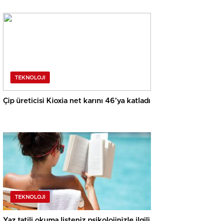
TEKNOLOJI
Çip üreticisi Kioxia net karını 46’ya katladı
TEKNOLOJI
Yaz tatili okuma listeniz psikolojinizle ilgili