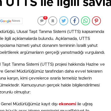
TTS ile ilgili savla
0
News
rlüğü, Ulusal Taşıt Tanıma Sistemi (UTTS) kapsamında
ile ilgili açıklamalarda bulundu. Açıklamada, UTTS
depolama hizmeti yahut donanım temininin İsrailli yahut
 belirtilerek argümanların gerçeği yansıtmadığı vurgulandı.
al Taşıt Tanıma Sistemi (UTTS) projesi hakkında Hazine ve
ğı ve Genel Müdürlüğümüz tarafından daha evvel tekraren
na karşın, kimi çevrelerce ısrarla temelsiz tezlerin
lmektedir. Kamuoyunun gerçek halde bilgilendirilmesi
 zorunlu olmuştur:
, Genel Müdürlüğümüz kayıt dışı
ekonomi
ile uğraş
en büyük eser izleme projelerini muvaffakiyet ile