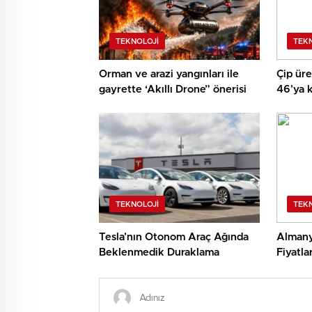
TEKNOLOJI
TEK
Orman ve arazi yangınları ile
Çip üre
gayrette ‘Akıllı Drone” önerisi
46’ya k
TEKNOLOJI
TEK
Tesla’nın Otonom Araç Ağında
Almanya
Beklenmedik Duraklama
Fiyatla
Ucuzluy
Artıyor