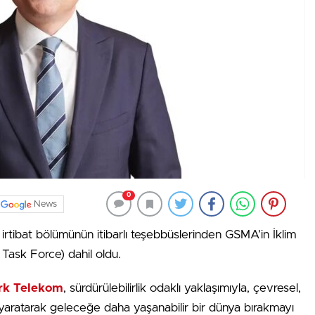
0
News
r irtibat bölümünün itibarlı teşebbüslerinden GSMA’in İklim
Task Force) dahil oldu.
rk Telekom
, sürdürülebilirlik odaklı yaklaşımıyla, çevresel,
yaratarak geleceğe daha yaşanabilir bir dünya bırakmayı