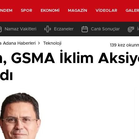
ÜNDEM
SPOR
EKONOMI
MAGAZIN
VIDEOLAR
GALER
Namaz Vakitleri
Eczaneler
Canlı Sonuçlar
a Adana Haberleri
Teknoloji
139 kez okun
, GSMA İklim Aksiy
dı