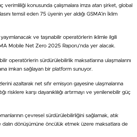
üç verimliliği konusunda çalışmalara imza atan şirket, global
lasını temsil eden 75 üyenin yer aldığı GSMA’in İklim
yımlanacak ve taşınabilir operatörlerin iklimle ilgili
GSMA Mobile Net Zero 2025 Raporu’nda yer alacak.
r operatörlerin sürdürülebilirlik maksatlarına ulaşmalarını
ımına imkan sağlayan bir platform sunuyor.
erini azaltarak net sıfır emisyon gayesine ulaşmalarına
ığı risklere karşı dayanıklılığı artırmayı ve yenilenebilir güç
manlarının çevresel sürdürülebilirliğini sağlamak, atık
 ve dalın dönüşümüne öncülük etmek üzere maksatlara de