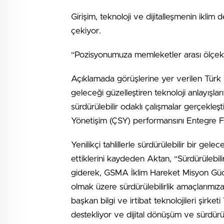
Girişim, teknoloji ve dijitalleşmenin iklim 
çekiyor.
“Pozisyonumuza memleketler arası ölçekt
Açıklamada görüşlerine yer verilen Tür
geleceği güzelleştiren teknoloji anlayışla
sürdürülebilir odaklı çalışmalar gerçekleşt
Yönetişim (ÇSY) performansını Entegre Fa
Yenilikçi tahlillerle sürdürülebilir bir gel
ettiklerini kaydeden Aktan, “Sürdürülebilirl
giderek, GSMA İklim Hareket Misyon Gücü’
olmak üzere sürdürülebilirlik amaçlarımız
başkan bilgi ve irtibat teknolojileri şirket
destekliyor ve dijital dönüşüm ve sürdürül