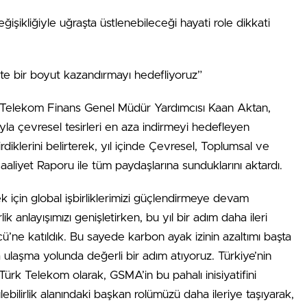
değişikliğiyle uğraşta üstlenebileceği hayati role dikkati
e bir boyut kazandırmayı hedefliyoruz”
k Telekom Finans Genel Müdür Yardımcısı Kaan Aktan,
rıyla çevresel tesirleri en aza indirmeyi hedefleyen
irdiklerini belirterek, yıl içinde Çevresel, Toplumsal ve
aliyet Raporu ile tüm paydaşlarına sunduklarını aktardı.
ecek için global işbirliklerimizi güçlendirmeye devam
ik anlayışımızı genişletirken, bu yıl bir adım daha ileri
ne katıldık. Bu sayede karbon ayak izinin azaltımı başta
a ulaşma yolunda değerli bir adım atıyoruz. Türkiye’nin
i Türk Telekom olarak, GSMA’in bu pahalı inisiyatifini
ebilirlik alanındaki başkan rolümüzü daha ileriye taşıyarak,