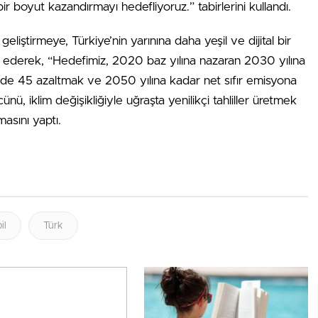
boyut kazandırmayı hedefliyoruz.” tabirlerini kullandı.
liştirmeye, Türkiye’nin yarınına daha yeşil ve dijital bir
et ederek, “Hedefimiz, 2020 baz yılına nazaran 2030 yılına
de 45 azaltmak ve 2050 yılına kadar net sıfır emisyona
ü, iklim değişikliğiyle uğraşta yenilikçi tahliller üretmek
asını yaptı.
il
Türk