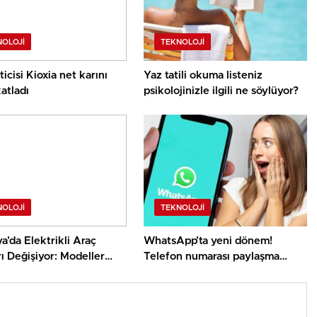
NOLOJI
TEKNOLOJI
ticisi Kioxia net karını
Yaz tatili okuma listeniz
atladı
psikolojinizle ilgili ne söylüyor?
NOLOJI
TEKNOLOJI
’da Elektrikli Araç
WhatsApp’ta yeni dönem!
rı Değişiyor: Modeller
Telefon numarası paylaşma
or, Ortalama Fiyat
mecburiliği kalkıyor