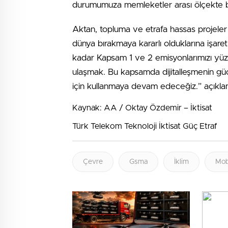
durumumuza memleketler arası ölçekte bir 
Aktan, topluma ve etrafa hassas projeler ge
dünya bırakmaya kararlı olduklarına işar
kadar Kapsam 1 ve 2 emisyonlarımızı yüz
ulaşmak. Bu kapsamda dijitalleşmenin gücün
için kullanmaya devam edeceğiz.” açıklam
Kaynak: AA / Oktay Özdemir – İktisat
Türk Telekom Teknoloji İktisat Güç Etraf
Çevre
Gsma
İklim
Mob