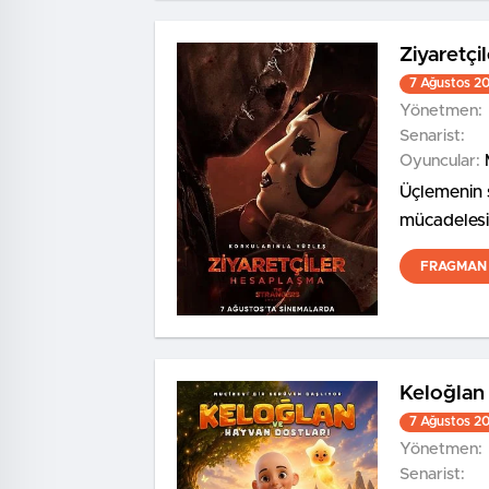
Ziyaretçi
7 Ağustos 2
Yönetmen:
Senarist:
Oyuncular:
Üçlemenin 
mücadelesin
bir kez karş
FRAGMAN 
Keloğlan 
7 Ağustos 2
Yönetmen:
Senarist: