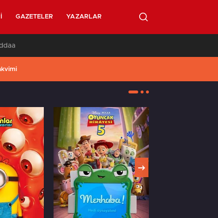
I
GAZETELER
YAZARLAR
İddaa
akvimi