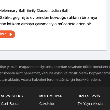
Helenmary Ball, Emily Classen, Julian Ball
atılık, geçmişte evlerinden kovduğu ruhların bir araya
dan intikam almaya çalışmasıyla mücadele eden bir
ucunun hikayesini konu ediyor.
İZLE
köşe yazıları, magazinden siyasete, spordan seyahate bütün konuların 
erilmeden alıntı yapılamaz, kanuna aykırı ve izinsiz olarak kopyalanam
tutulmaktadır. Adana haberleri tercih ettiğiniz için teşekkür ederiz.
SERVİSLER 2
MULTİMEDYA
HIZLI SERVİS
Canlı Borsa
Gazeteler
TV Yayın Akışları