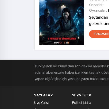
Senarist:
Oyuncular:
Şeytandan S
gelerek on
şeytan kov
FRAGMAN 
Türkiye'den ve Dünya’dan son dakika haberler, 
adanahaberleri.org haber içerikleri kaynak göst
yapan kişi/kişiler için yasal başvuru hakkı saklı 
SAYFALAR
SERVİSLER
Üye Girişi
Futbol İddaa