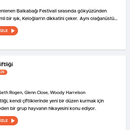
nlenen Balkabağı Festivali sırasında gökyüzünden
li bir ışık, Keloğlan’ın dikkatini çeker. Aynı olağanüstü
vanlar Şatosu’nda yaşayan Tombik Tekir ve Civciv de
İZLE
r.
ftliği
026
Seth Rogen, Glenn Close, Woody Harrelson
liği, kendi çiftliklerinde yeni bir düzen kurmak için
den bir grup hayvanın hikayesini konu ediyor.
İZLE