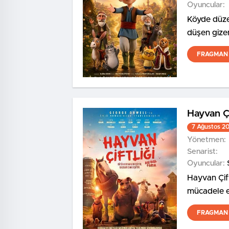
Oyuncular:
Köyde düze
düşen gizem
olaya, Hay
FRAGMAN 
tanıklık ede
Hayvan Çi
7 Ağustos 2
Yönetmen:
Senarist:
Oyuncular:
Hayvan Çift
mücadele e
FRAGMAN 