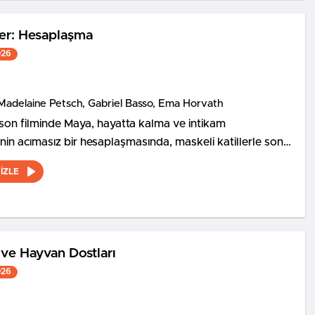
ler: Hesaplaşma
026
Madelaine Petsch, Gabriel Basso, Ema Horvath
son filminde Maya, hayatta kalma ve intikam
in acımasız bir hesaplaşmasında, maskeli katillerle son
ı karşıya geliyor.
İZLE
ve Hayvan Dostları
026