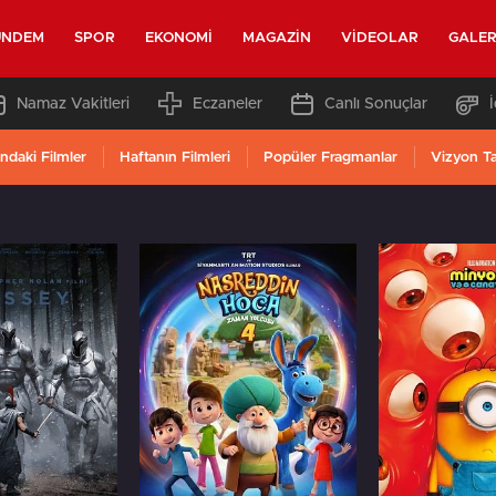
ÜNDEM
SPOR
EKONOMI
MAGAZIN
VIDEOLAR
GALER
Namaz Vakitleri
Eczaneler
Canlı Sonuçlar
ndaki Filmler
Haftanın Filmleri
Popüler Fragmanlar
Vizyon T