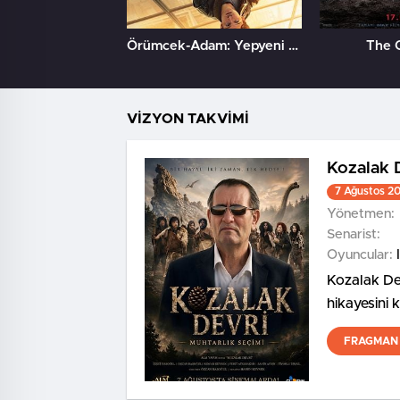
Örümcek-Adam: Yepyeni Bir Gün
The 
VİZYON TAKVİMİ
Kozalak 
7 Ağustos 2
Yönetmen:
Senarist:
Oyuncular:
Kozalak Dev
hikayesini 
FRAGMAN 