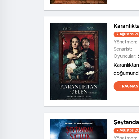
Karanlıkt
7 Ağustos 2
Yönetmen:
Senarist:
Oyuncular:
Karanlıktan
doğumundan
FRAGMAN 
Şeytandan
7 Ağustos 2
Yönetmen: