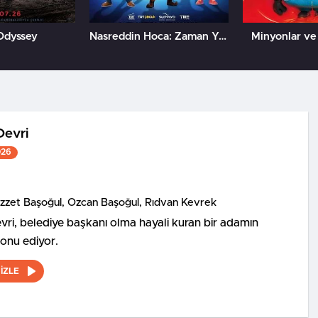
Odyssey
Nasreddin Hoca: Zaman Yolcusu 4
Minyonlar ve
Devri
026
İzzet Başoğul, Özcan Başoğul, Rıdvan Kevrek
ri, belediye başkanı olma hayali kuran bir adamın
konu ediyor.
İZLE