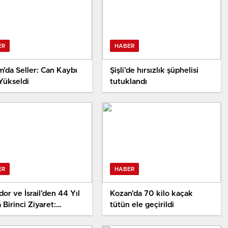
ER
HABER
’da Seller: Can Kaybı
Şişli’de hırsızlık şüphelisi
Yükseldi
tutuklandı
ER
HABER
or ve İsrail’den 44 Yıl
Kozan’da 70 kilo kaçak
 Birinci Ziyaret:
tütün ele geçirildi
lik ve Ticaret İşbirliği