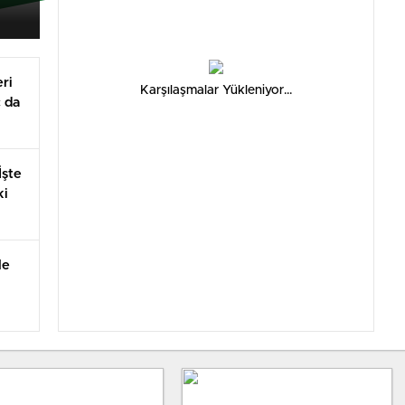
ri
Karşılaşmalar Yükleniyor...
ç da
İşte
ki
le