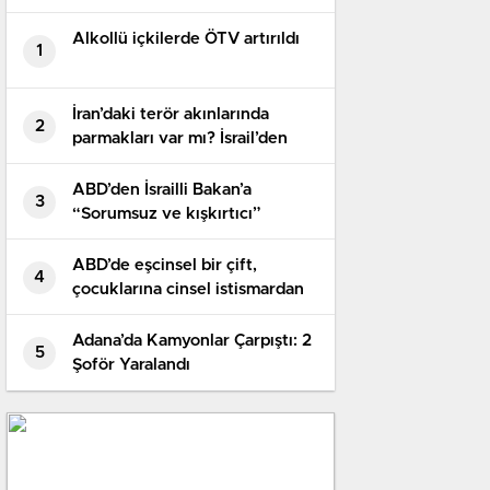
Alkollü içkilerde ÖTV artırıldı
1
İran’daki terör akınlarında
2
parmakları var mı? İsrail’den
birinci açıklama geldi
ABD’den İsrailli Bakan’a
3
“Sorumsuz ve kışkırtıcı”
suçlaması! Tıpkı sertlikte
karşılık geldi
ABD’de eşcinsel bir çift,
4
çocuklarına cinsel istismardan
100 yıl mahpus cezası aldı
Adana’da Kamyonlar Çarpıştı: 2
5
Şoför Yaralandı