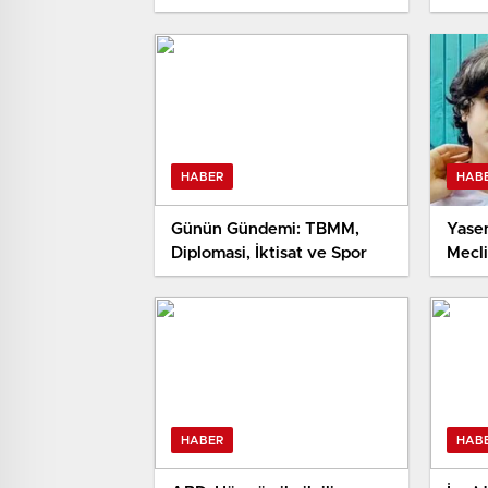
çok s
HABER
HAB
Günün Gündemi: TBMM,
Yase
Diplomasi, İktisat ve Spor
Mecli
Sert
HABER
HAB