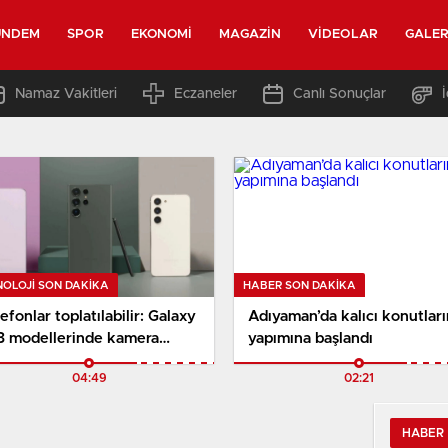
ÜNDEM
SPOR
EKONOMI
MAGAZIN
VIDEOLAR
GALER
Namaz Vakitleri
Eczaneler
Canlı Sonuçlar
NOLOJI SON DAKİKA
HABER SON DAKİKA
efonlar toplatılabilir: Galaxy
Adıyaman’da kalıcı konutları
3 modellerinde kamera
yapımına başlandı
runu var
04:49
02:21
HABER