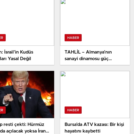
ER
HABER
: İsrail’in Kudüs
TAHLİL – Almanya’nın
ları Yasal Değil
sanayi dinamosu güç
kaybediyor
ER
HABER
 resti çekti: Hürmüz
Bursa’da ATV kazası: Bir kişi
da açılacak yoksa İran’ı
hayatını kaybetti