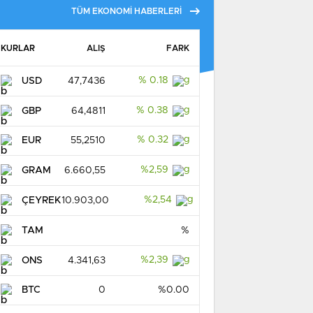
TÜM EKONOMİ HABERLERİ
KURLAR
ALIŞ
FARK
% 0.18
USD
47,7436
% 0.38
GBP
64,4811
% 0.32
EUR
55,2510
%2,59
GRAM
6.660,55
%2,54
ÇEYREK
10.903,00
TAM
%
%2,39
ONS
4.341,63
BTC
0
%0.00