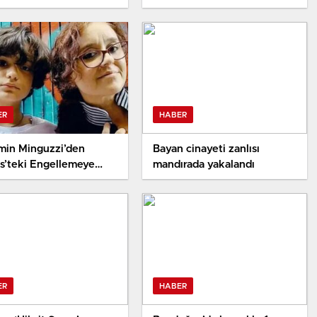
ert vuracağız
ER
HABER
min Minguzzi’den
Bayan cinayeti zanlısı
s’teki Engellemeye
mandırada yakalandı
 Reaksiyon
ER
HABER