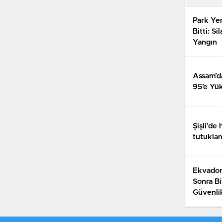
Park Yer
Bitti: Si
Yangın
Assam’da
95’e Yük
Şişli’de 
tutuklan
Ekvador 
Sonra Bi
Güvenlik