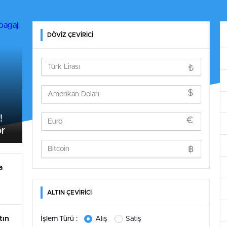
DÖVİZ ÇEVİRİCİ
₺
$
!
€
or
฿
a
ALTIN ÇEVİRİCİ
tın
İşlem Türü :
Alış
Satış