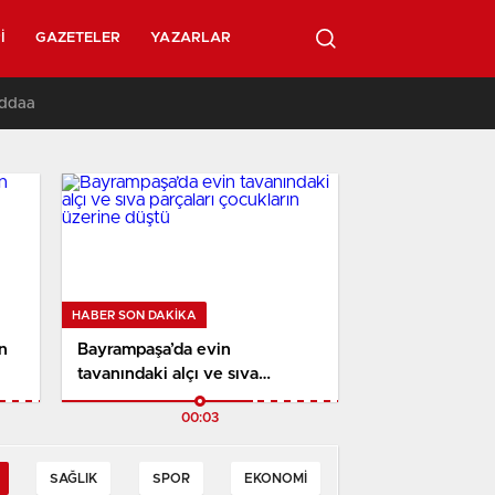
I
GAZETELER
YAZARLAR
İddaa
HABER SON DAKİKA
n
Bayrampaşa’da evin
tavanındaki alçı ve sıva
parçaları çocukların üzerine
00:03
düştü
SAĞLIK
SPOR
EKONOMI