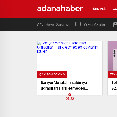
adanahaber
SERVIS
G
Hava Durumu
Yayın Akışları
ÇAY SON DAKİKA
TEK
Sarıyer’de silahlı saldırıya
Tel
uğradılar! Fark etmeden
S2
çaylarını içtiler
so
07:22