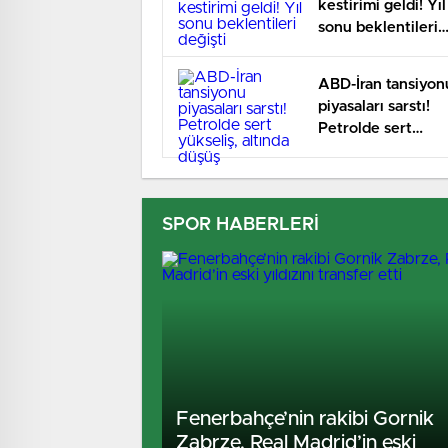
kestirimi geldi! Yıl
sonu beklentileri
değişti
ABD-İran tansiyon
piyasaları sarstı!
Petrolde sert
yükseliş, altında
düşüş
SPOR HABERLERİ
Fenerbahçe’nin rakibi Gornik
Zabrze, Real Madrid’in eski