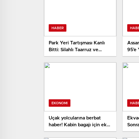
HABER
HAB
Park Yeri Tartışması Kanlı
Assam
Bitti: Silahlı Taarruz ve
95’e 
Yangın
EKONOMI
HAB
Uçak yolcularına berbat
Ekvad
haber! Kabin bagajı için ek
Sonra
fiyat geliyor
Güven