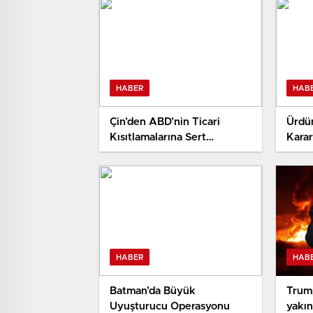
HABER
HAB
Çin’den ABD’nin Ticari
Ürdün
Kısıtlamalarına Sert
Karar
Reaksiyon
HABER
HAB
Batman’da Büyük
Trump
Uyuşturucu Operasyonu
yakın