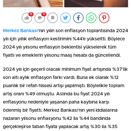
0
0
Merkez Bankası
‘nın yılın son enflasyon toplantısında 2024
yılı için yıllık enflasyon kestirimini %44’e yükseltti. Böylece
2024 yılı yılsonu enflasyon beklentisi yükselerek tüm
fiyatlı ve emeklerin yılsonu maaş hesabı da güncellendi.
2024 yılı için geçerli olacak minimum fiyat artışında %37’lik
son altı aylık enflasyon farkı vardı. Buna ek olarak %12
puanlık bir refah hissesi artışı yapılmıştı. Böylelikle toplam
artış oranı %49 olmuştu. Aslında bu fiyat 2024 yılı
enflasyonu nedeniyle yaşanan paha kaybına karşı
ödenmiş bir fiyattı. Merkez Bankası’nın yeni iddialarına
nazaran yılsonu enflasyonu %42 ila %44 bandında
gerçekleşirse taban fiyata yapılacak artış %30 ila %35