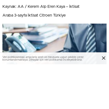
Kaynak: AA / Kerem Alp Eren Kaya – İktisat
Araba 3-sayfa İktisat Citroen Türkiye
Veri politikasındaki amaçlarla sınırlı ve mevzuata uygun şekilde çerez
konumlandırmaktayız. Detaylar için veri politikamızı inceleyebilirsiniz.
Yargıtay’dan emsal karar! Satış primleri kıdem
tazminatı hesabına dahil edilecek