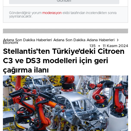
Gönder
Gönderdiğiniz yorum
moderasyon
ekibi tarafından incelendikten sonra
yayınlanacaktır.
Adana Son Dakika Haberleri Adana Son Dakika Adana Haberleri
Ekonomi
135
11 Kasım 2024
Stellantis’ten Türkiye’deki Citroen
C3 ve DS3 modelleri için geri
çağırma ilanı