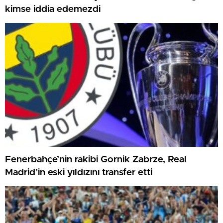
kimse iddia edemezdi
Fenerbahçe’nin rakibi Gornik Zabrze, Real
Madrid’in eski yıldızını transfer etti