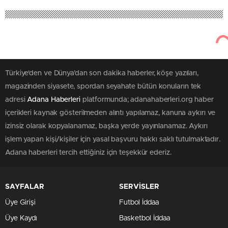
Türkiye'den ve Dünya’dan son dakika haberler, köşe yazıları,
magazinden siyasete, spordan seyahate bütün konuların tek
adresi
Adana Haberleri
platformunda; adanahaberleri.org haber
içerikleri kaynak gösterilmeden alıntı yapılamaz, kanuna aykırı ve
izinsiz olarak kopyalanamaz, başka yerde yayınlanamaz. Aykırı
işlem yapan kişi/kişiler için yasal başvuru hakkı saklı tutulmaktadır.
Adana haberleri tercih ettiğiniz için teşekkür ederiz.
SAYFALAR
SERVİSLER
Üye Girişi
Futbol İddaa
Üye Kaydı
Basketbol İddaa