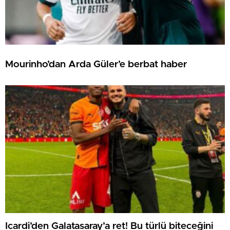
Mourinho’dan Arda Güler’e berbat haber
Icardi’den Galatasaray’a ret! Bu türlü biteceğini