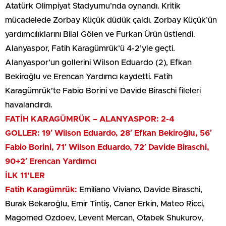
Atatürk Olimpiyat Stadyumu’nda oynandı. Kritik
mücadelede Zorbay Küçük düdük çaldı. Zorbay Küçük’ün
yardımcılıklarını Bilal Gölen ve Furkan Ürün üstlendi.
Alanyaspor, Fatih Karagümrük’ü 4-2’yle geçti.
Alanyaspor’un gollerini Wilson Eduardo (2), Efkan
Bekiroğlu ve Erencan Yardımcı kaydetti. Fatih
Karagümrük’te Fabio Borini ve Davide Biraschi fileleri
havalandırdı.
FATİH KARAGÜMRÜK – ALANYASPOR: 2-4
GOLLER: 19′ Wilson Eduardo, 28′ Efkan Bekiroğlu, 56′
Fabio Borini, 71′ Wilson Eduardo, 72′ Davide Biraschi,
90+2′ Erencan Yardımcı
İLK 11’LER
Fatih Karagümrük:
Emiliano Viviano, Davide Biraschi,
Burak Bekaroğlu, Emir Tintiş, Caner Erkin, Mateo Ricci,
Magomed Ozdoev, Levent Mercan, Otabek Shukurov,