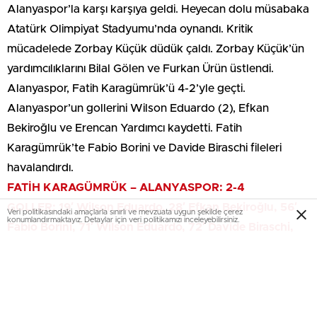
Alanyaspor’la karşı karşıya geldi. Heyecan dolu müsabaka
Atatürk Olimpiyat Stadyumu’nda oynandı. Kritik
mücadelede Zorbay Küçük düdük çaldı. Zorbay Küçük’ün
yardımcılıklarını Bilal Gölen ve Furkan Ürün üstlendi.
Alanyaspor, Fatih Karagümrük’ü 4-2’yle geçti.
Alanyaspor’un gollerini Wilson Eduardo (2), Efkan
Bekiroğlu ve Erencan Yardımcı kaydetti. Fatih
Karagümrük’te Fabio Borini ve Davide Biraschi fileleri
havalandırdı.
FATİH KARAGÜMRÜK – ALANYASPOR: 2-4
GOLLER: 19′ Wilson Eduardo, 28′ Efkan Bekiroğlu, 56′
Veri politikasındaki amaçlarla sınırlı ve mevzuata uygun şekilde çerez
konumlandırmaktayız. Detaylar için veri politikamızı inceleyebilirsiniz.
Fabio Borini, 71′ Wilson Eduardo, 72′ Davide Biraschi,
90+2′ Erencan Yardımcı
İLK 11’LER
Fatih Karagümrük:
Emiliano Viviano, Davide Biraschi,
Burak Bekaroğlu, Emir Tintiş, Caner Erkin, Mateo Ricci,