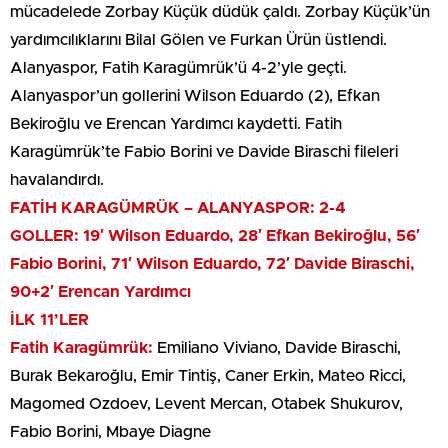
mücadelede Zorbay Küçük düdük çaldı. Zorbay Küçük’ün
yardımcılıklarını Bilal Gölen ve Furkan Ürün üstlendi.
Alanyaspor, Fatih Karagümrük’ü 4-2’yle geçti.
Alanyaspor’un gollerini Wilson Eduardo (2), Efkan
Bekiroğlu ve Erencan Yardımcı kaydetti. Fatih
Karagümrük’te Fabio Borini ve Davide Biraschi fileleri
havalandırdı.
FATİH KARAGÜMRÜK – ALANYASPOR: 2-4
GOLLER: 19′ Wilson Eduardo, 28′ Efkan Bekiroğlu, 56′
Fabio Borini, 71′ Wilson Eduardo, 72′ Davide Biraschi,
90+2′ Erencan Yardımcı
İLK 11’LER
Fatih Karagümrük:
Emiliano Viviano, Davide Biraschi,
Burak Bekaroğlu, Emir Tintiş, Caner Erkin, Mateo Ricci,
Magomed Ozdoev, Levent Mercan, Otabek Shukurov,
Fabio Borini, Mbaye Diagne