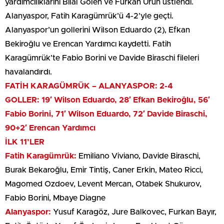
yardımcılıklarını Bilal Gölen ve Furkan Ürün üstlendi.
Alanyaspor, Fatih Karagümrük’ü 4-2’yle geçti.
Alanyaspor’un gollerini Wilson Eduardo (2), Efkan
Bekiroğlu ve Erencan Yardımcı kaydetti. Fatih
Karagümrük’te Fabio Borini ve Davide Biraschi fileleri
havalandırdı.
FATİH KARAGÜMRÜK – ALANYASPOR: 2-4
GOLLER: 19′ Wilson Eduardo, 28′ Efkan Bekiroğlu, 56′
Fabio Borini, 71′ Wilson Eduardo, 72′ Davide Biraschi,
90+2′ Erencan Yardımcı
İLK 11’LER
Fatih Karagümrük:
Emiliano Viviano, Davide Biraschi,
Burak Bekaroğlu, Emir Tintiş, Caner Erkin, Mateo Ricci,
Magomed Ozdoev, Levent Mercan, Otabek Shukurov,
Fabio Borini, Mbaye Diagne
Alanyaspor:
Yusuf Karagöz, Jure Balkovec, Furkan Bayır,