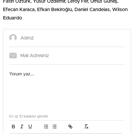
Fatih Öztürk, Yusuf Özdemir, Leroy Fer, Umut Güneş,
Efecan Karaca, Efkan Bekiroğlu, Daniel Candeias, Wilson
Eduardo
En az 10 karakter gerekli