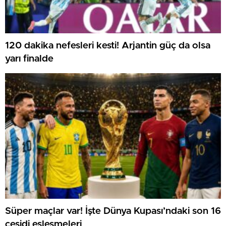
120 dakika nefesleri kesti! Arjantin güç da olsa
yarı finalde
Süper maçlar var! İşte Dünya Kupası’ndaki son 16
çeşidi eşleşmeleri