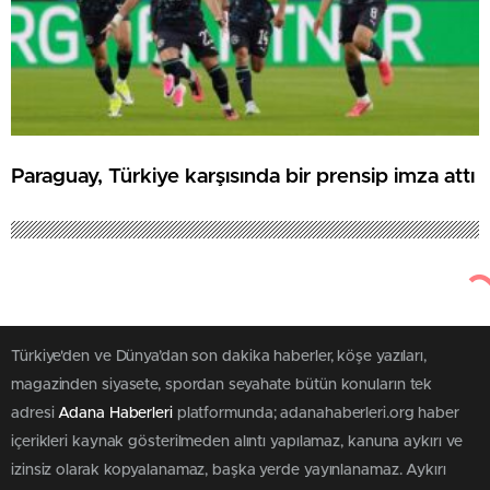
Paraguay, Türkiye karşısında bir prensip imza attı
Türkiye'den ve Dünya’dan son dakika haberler, köşe yazıları,
magazinden siyasete, spordan seyahate bütün konuların tek
adresi
Adana Haberleri
platformunda; adanahaberleri.org haber
içerikleri kaynak gösterilmeden alıntı yapılamaz, kanuna aykırı ve
izinsiz olarak kopyalanamaz, başka yerde yayınlanamaz. Aykırı