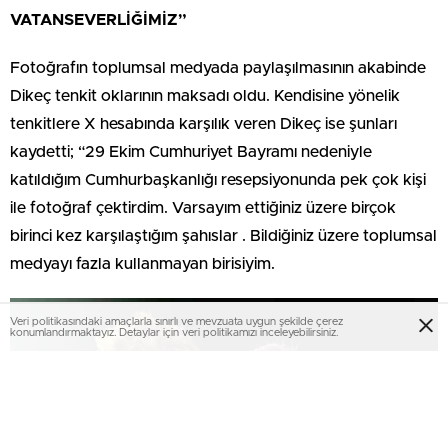
VATANSEVERLİĞİMİZ”
Fotoğrafın toplumsal medyada paylaşılmasının akabinde
Dikeç tenkit oklarının maksadı oldu. Kendisine yönelik
tenkitlere X hesabında karşılık veren Dikeç ise şunları
kaydetti; “29 Ekim Cumhuriyet Bayramı nedeniyle
katıldığım Cumhurbaşkanlığı resepsiyonunda pek çok kişi
ile fotoğraf çektirdim. Varsayım ettiğiniz üzere birçok
birinci kez karşılaştığım şahıslar . Bildiğiniz üzere toplumsal
medyayı fazla kullanmayan birisiyim.
Veri politikasındaki amaçlarla sınırlı ve mevzuata uygun şekilde çerez
konumlandırmaktayız. Detaylar için veri politikamızı inceleyebilirsiniz.