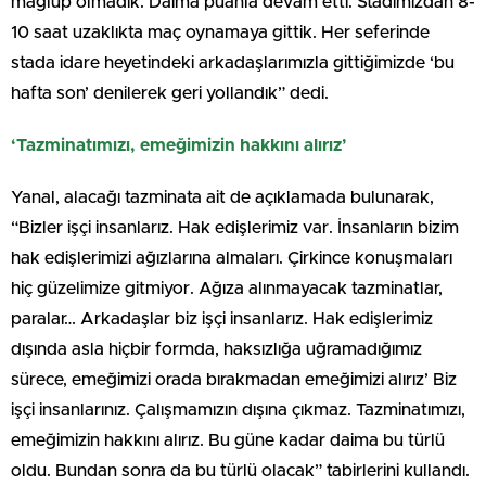
mağlup olmadık. Daima puanla devam etti. Stadımızdan 8-
10 saat uzaklıkta maç oynamaya gittik. Her seferinde
stada idare heyetindeki arkadaşlarımızla gittiğimizde ‘bu
hafta son’ denilerek geri yollandık” dedi.
‘Tazminatımızı, emeğimizin hakkını alırız’
Yanal, alacağı tazminata ait de açıklamada bulunarak,
“Bizler işçi insanlarız. Hak edişlerimiz var. İnsanların bizim
hak edişlerimizi ağızlarına almaları. Çirkince konuşmaları
hiç güzelimize gitmiyor. Ağıza alınmayacak tazminatlar,
paralar… Arkadaşlar biz işçi insanlarız. Hak edişlerimiz
dışında asla hiçbir formda, haksızlığa uğramadığımız
sürece, emeğimizi orada bırakmadan emeğimizi alırız’ Biz
işçi insanlarınız. Çalışmamızın dışına çıkmaz. Tazminatımızı,
emeğimizin hakkını alırız. Bu güne kadar daima bu türlü
oldu. Bundan sonra da bu türlü olacak” tabirlerini kullandı.