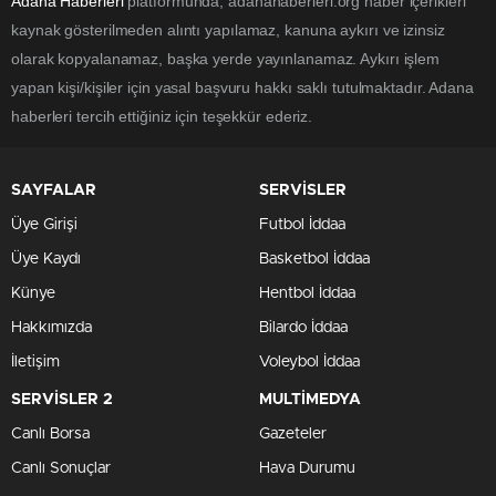
Adana Haberleri
platformunda; adanahaberleri.org haber içerikleri
kaynak gösterilmeden alıntı yapılamaz, kanuna aykırı ve izinsiz
olarak kopyalanamaz, başka yerde yayınlanamaz. Aykırı işlem
yapan kişi/kişiler için yasal başvuru hakkı saklı tutulmaktadır. Adana
haberleri tercih ettiğiniz için teşekkür ederiz.
SAYFALAR
SERVİSLER
Üye Girişi
Futbol İddaa
Üye Kaydı
Basketbol İddaa
Künye
Hentbol İddaa
Hakkımızda
Bilardo İddaa
İletişim
Voleybol İddaa
SERVİSLER 2
MULTİMEDYA
Canlı Borsa
Gazeteler
Canlı Sonuçlar
Hava Durumu