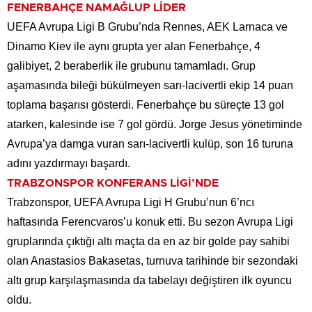
FENERBAHÇE NAMAĞLUP LİDER
UEFA Avrupa Ligi B Grubu’nda Rennes, AEK Larnaca ve
Dinamo Kiev ile aynı grupta yer alan Fenerbahçe, 4
galibiyet, 2 beraberlik ile grubunu tamamladı. Grup
aşamasında bileği bükülmeyen sarı-lacivertli ekip 14 puan
toplama başarısı gösterdi. Fenerbahçe bu süreçte 13 gol
atarken, kalesinde ise 7 gol gördü. Jorge Jesus yönetiminde
Avrupa’ya damga vuran sarı-lacivertli kulüp, son 16 turuna
adını yazdırmayı başardı.
TRABZONSPOR KONFERANS LİGİ’NDE
Trabzonspor, UEFA Avrupa Ligi H Grubu’nun 6’ncı
haftasında Ferencvaros’u konuk etti. Bu sezon Avrupa Ligi
gruplarında çıktığı altı maçta da en az bir golde pay sahibi
olan Anastasios Bakasetas, turnuva tarihinde bir sezondaki
altı grup karşılaşmasında da tabelayı değiştiren ilk oyuncu
oldu.