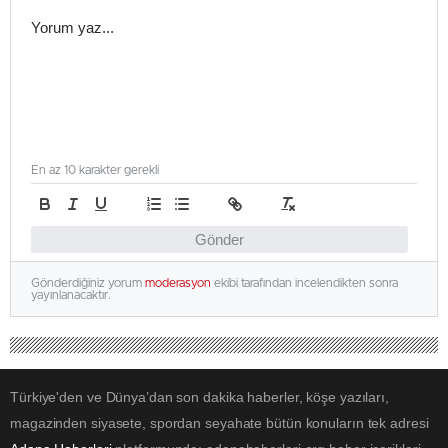
En az 10 karakter gerekli
Gönder
Gönderdiğiniz yorum
moderasyon
ekibi tarafından incelendikten sonra
yayınlanacaktır.
Türkiye'den ve Dünya’dan son dakika haberler, köşe yazıları,
magazinden siyasete, spordan seyahate bütün konuların tek adresi