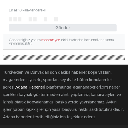
En az 10 karakter gerekli
Gönder
Gönderdiğiniz yorum
moderasyon
ekibi tarafından incelendikten sonra
yayınlanacaktır.
Türkiye'den ve Dünya’dan son dakika haberler, köşe yazıları,
magazinden siyasete, spordan seyahate bütün konuların tek
adresi
Adana Haberleri
platformunda; adanahaberleri.org haber
içerikleri kaynak gösterilmeden alıntı yapılamaz, kanuna aykırı ve
izinsiz olarak kopyalanamaz, başka yerde yayınlanamaz. Aykırı
işlem yapan kişi/kişiler için yasal başvuru hakkı saklı tutulmaktadır.
Adana haberleri tercih ettiğiniz için teşekkür ederiz.