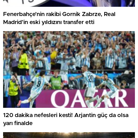
Fenerbahçe’nin rakibi Gornik Zabrze, Real
Madrid’in eski yıldızını transfer etti
120 dakika nefesleri kesti! Arjantin güç da olsa
yarı finalde