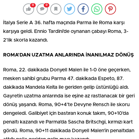
0
0
İtalya Serie A 36. hafta maçında Parma ile Roma karşı
karşıya geldi. Ennio Tardini’de oynanan çabayı Roma, 3-
2’lik skorla kazandı.
ROMA’DAN UZATMA ANLARINDA İNANILMAZ DÖNÜŞ
Roma, 22. dakikada Donyell Malen ile 1-0 öne geçerken,
mesken sahibi grubu Parma 47. dakikada Espeto, 87.
dakikada Mandela Keita ile geriden gelip üstünlüğü aldı.
Gayretin uzatma anlarında ise eşine az rastlanacak bir geri
dönüş yaşandı. Roma, 90+4’te Devyne Rensch ile skoru
dengeledi. Galibiyet için bastıran konuk takım, 90+10’da
penaltı kazandı ve Parma’da Sascha Britschgi, kırmızı kart
gördü. Roma, 90+11 dakikada Donyell Malen’in penaltıdan