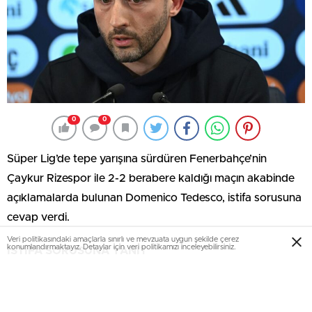
0
0
Süper Lig’de tepe yarışına sürdüren Fenerbahçe’nin
Çaykur Rizespor ile 2-2 berabere kaldığı maçın akabinde
açıklamalarda bulunan Domenico Tedesco, istifa sorusuna
cevap verdi.
Veri politikasındaki amaçlarla sınırlı ve mevzuata uygun şekilde çerez
konumlandırmaktayız. Detaylar için veri politikamızı inceleyebilirsiniz.
İSTİFA SORUSUNA YANIT
Basın toplantısında “İstifa etmeyi düşünüyor musunuz?”
sorusunu yanıtlayan Domenico Tedesco, bu türlü bir