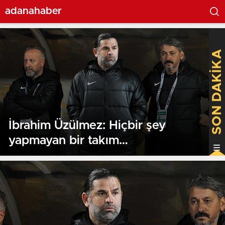
adanahaber
SON DAKİKA
İbrahim Üzülmez: Hiçbir şey
yapmayan bir takım
görüntüsündeydik