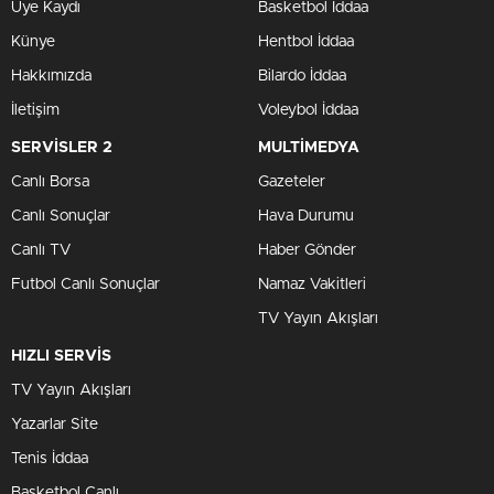
Üye Kaydı
Basketbol İddaa
Künye
Hentbol İddaa
Hakkımızda
Bilardo İddaa
İletişim
Voleybol İddaa
SERVİSLER 2
MULTİMEDYA
Canlı Borsa
Gazeteler
Canlı Sonuçlar
Hava Durumu
Canlı TV
Haber Gönder
Futbol Canlı Sonuçlar
Namaz Vakitleri
TV Yayın Akışları
HIZLI SERVİS
TV Yayın Akışları
Yazarlar Site
Tenis İddaa
Basketbol Canlı