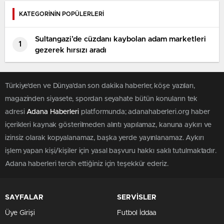
KATEGORİNİN POPÜLERLERİ
Sultangazi’de cüzdanı kaybolan adam marketleri
1
gezerek hırsızı aradı
Türkiye'den ve Dünya’dan son dakika haberler, köşe yazıları,
magazinden siyasete, spordan seyahate bütün konuların tek
adresi
Adana Haberleri
platformunda; adanahaberleri.org haber
içerikleri kaynak gösterilmeden alıntı yapılamaz, kanuna aykırı ve
izinsiz olarak kopyalanamaz, başka yerde yayınlanamaz. Aykırı
işlem yapan kişi/kişiler için yasal başvuru hakkı saklı tutulmaktadır.
Adana haberleri tercih ettiğiniz için teşekkür ederiz.
SAYFALAR
SERVİSLER
Üye Girişi
Futbol İddaa