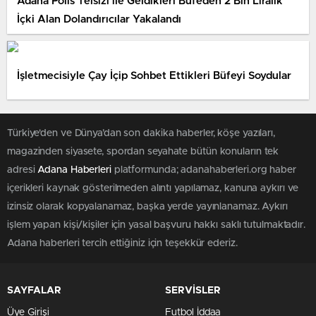
Adana Polis Telsizi ile Geldikleri Büfeden 2 Bin Liralık
İçki Alan Dolandırıcılar Yakalandı
İşletmecisiyle Çay İçip Sohbet Ettikleri Büfeyi Soydular
Türkiye'den ve Dünya’dan son dakika haberler, köşe yazıları,
magazinden siyasete, spordan seyahate bütün konuların tek
adresi
Adana Haberleri
platformunda; adanahaberleri.org haber
içerikleri kaynak gösterilmeden alıntı yapılamaz, kanuna aykırı ve
izinsiz olarak kopyalanamaz, başka yerde yayınlanamaz. Aykırı
işlem yapan kişi/kişiler için yasal başvuru hakkı saklı tutulmaktadır.
Adana haberleri tercih ettiğiniz için teşekkür ederiz.
SAYFALAR
SERVİSLER
Üye Girişi
Futbol İddaa