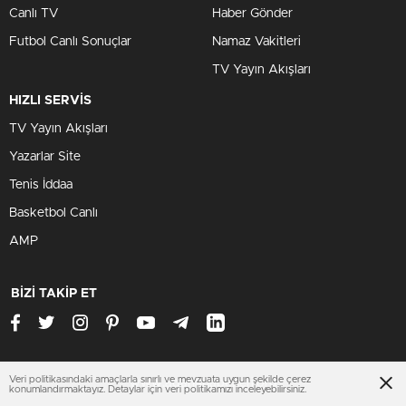
Canlı TV
Haber Gönder
Futbol Canlı Sonuçlar
Namaz Vakitleri
TV Yayın Akışları
HIZLI SERVİS
TV Yayın Akışları
Yazarlar Site
Tenis İddaa
Basketbol Canlı
AMP
BİZİ TAKİP ET
Veri politikasındaki amaçlarla sınırlı ve mevzuata uygun şekilde çerez
www.adanahaberleri.org
konumlandırmaktayız. Detaylar için veri politikamızı inceleyebilirsiniz.