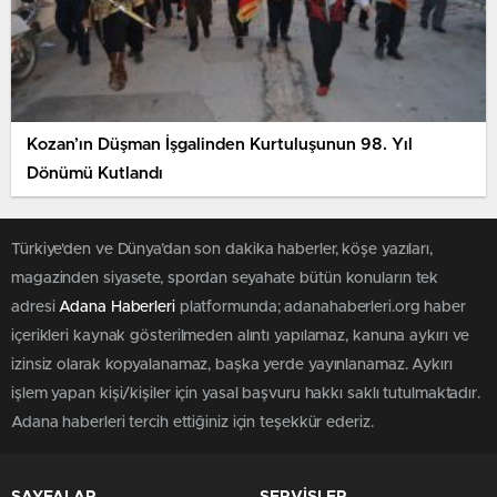
Kozan’ın Düşman İşgalinden Kurtuluşunun 98. Yıl
Dönümü Kutlandı
Türkiye'den ve Dünya’dan son dakika haberler, köşe yazıları,
magazinden siyasete, spordan seyahate bütün konuların tek
adresi
Adana Haberleri
platformunda; adanahaberleri.org haber
içerikleri kaynak gösterilmeden alıntı yapılamaz, kanuna aykırı ve
izinsiz olarak kopyalanamaz, başka yerde yayınlanamaz. Aykırı
işlem yapan kişi/kişiler için yasal başvuru hakkı saklı tutulmaktadır.
Adana haberleri tercih ettiğiniz için teşekkür ederiz.