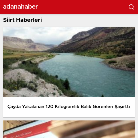
adanahaber
Siirt Haberleri
Çayda Yakalanan 120 Kilogramlık Balık Görenleri Şaşırttı