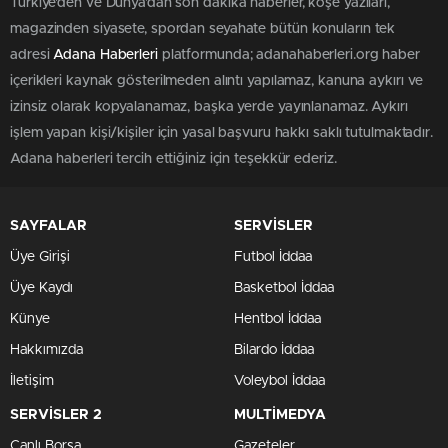
Türkiye'den ve Dünya’dan son dakika haberler, köşe yazıları,
magazinden siyasete, spordan seyahate bütün konuların tek
adresi
Adana Haberleri
platformunda; adanahaberleri.org haber
içerikleri kaynak gösterilmeden alıntı yapılamaz, kanuna aykırı ve
izinsiz olarak kopyalanamaz, başka yerde yayınlanamaz. Aykırı
işlem yapan kişi/kişiler için yasal başvuru hakkı saklı tutulmaktadır.
Adana haberleri tercih ettiğiniz için teşekkür ederiz.
SAYFALAR
SERVİSLER
Üye Girişi
Futbol İddaa
Üye Kaydı
Basketbol İddaa
Künye
Hentbol İddaa
Hakkımızda
Bilardo İddaa
İletişim
Voleybol İddaa
SERVİSLER 2
MULTİMEDYA
Canlı Borsa
Gazeteler