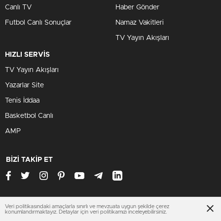
Canlı TV
Haber Gönder
Futbol Canlı Sonuçlar
Namaz Vakitleri
TV Yayın Akışları
HIZLI SERVİS
TV Yayın Akışları
Yazarlar Site
Tenis İddaa
Basketbol Canlı
AMP
BİZİ TAKİP ET
Veri politikasındaki amaçlarla sınırlı ve mevzuata uygun şekilde çerez
www.adanahaberleri.org
konumlandırmaktayız. Detaylar için veri politikamızı inceleyebilirsiniz.