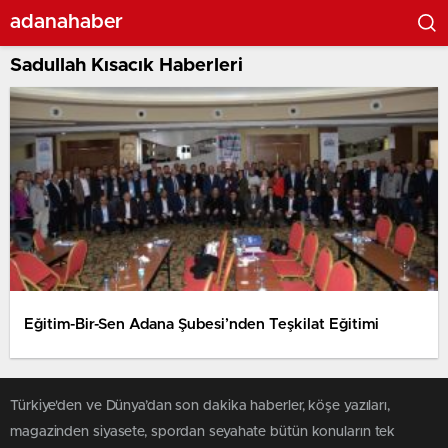
adanahaber
Sadullah Kısacık Haberleri
Eğitim-Bir-Sen Adana Şubesi’nden Teşkilat Eğitimi
Türkiye'den ve Dünya’dan son dakika haberler, köşe yazıları,
magazinden siyasete, spordan seyahate bütün konuların tek