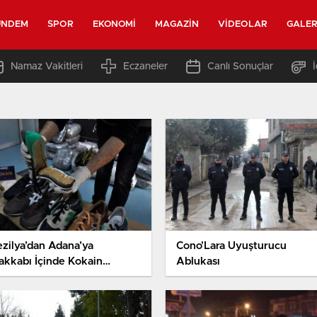
ÜNDEM
SPOR
EKONOMI
MAGAZIN
VIDEOLAR
GALER
Namaz Vakitleri
Eczaneler
Canlı Sonuçlar
ezilya’dan Adana’ya
Cono’Lara Uyuşturucu
akkabı İçinde Kokain
Ablukası
tirmiş