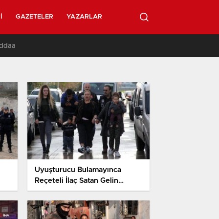
I
GAZETELER
YAZARLAR
İddaa
Uyuşturucu Bulamayınca
Reçeteli İlaç Satan Gelin
Kaynana Tutuklandı