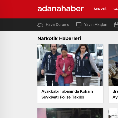
adanahaber
SERVIS
G
Hava Durumu
Yayın Akışları
Narkotik Haberleri
Ayakkabı Tabanında Kokain
Br
Sevkiyatı Polise Takıldı
Ay
Ge