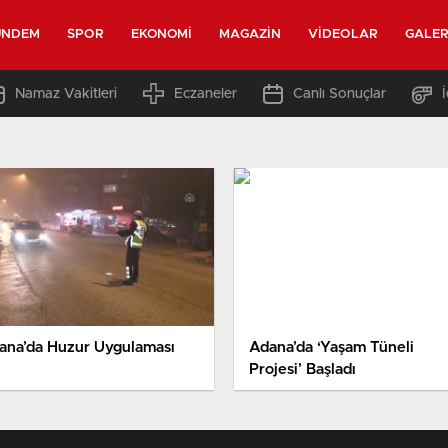
ÜNDEM
SPOR
EKONOMI
MAGAZIN
VIDEOLAR
GALER
Namaz Vakitleri
Eczaneler
Canlı Sonuçlar
ana’da Huzur Uygulaması
Adana’da ‘Yaşam Tüneli
Projesi’ Başladı