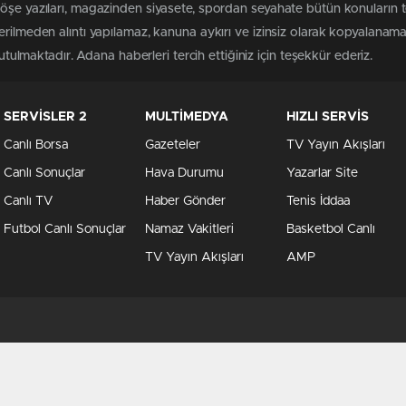
köşe yazıları, magazinden siyasete, spordan seyahate bütün konuların 
erilmeden alıntı yapılamaz, kanuna aykırı ve izinsiz olarak kopyalanam
tutulmaktadır. Adana haberleri tercih ettiğiniz için teşekkür ederiz.
SERVİSLER 2
MULTİMEDYA
HIZLI SERVİS
Canlı Borsa
Gazeteler
TV Yayın Akışları
Canlı Sonuçlar
Hava Durumu
Yazarlar Site
Canlı TV
Haber Gönder
Tenis İddaa
Futbol Canlı Sonuçlar
Namaz Vakitleri
Basketbol Canlı
TV Yayın Akışları
AMP