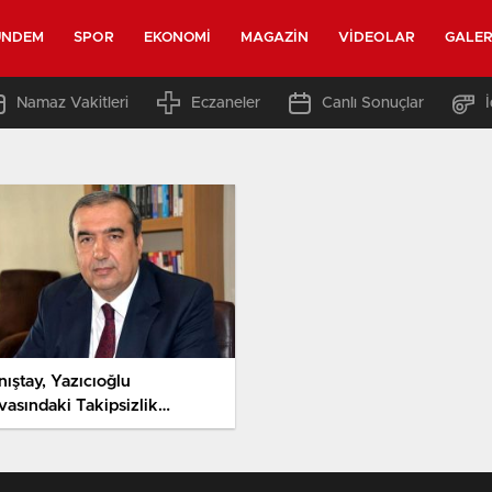
ÜNDEM
SPOR
EKONOMI
MAGAZIN
VIDEOLAR
GALER
Namaz Vakitleri
Eczaneler
Canlı Sonuçlar
ıştay, Yazıcıoğlu
vasındaki Takipsizlik
arını Kaldırdı