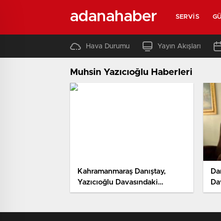
adanahaber
SERVIS
G
Hava Durumu
Yayın Akışları
Muhsin Yazıcıoğlu Haberleri
Kahramanmaraş Danıştay,
Dan
Yazıcıoğlu Davasındaki
Da
Takipsizlik Kararını Kaldırdı
Kar