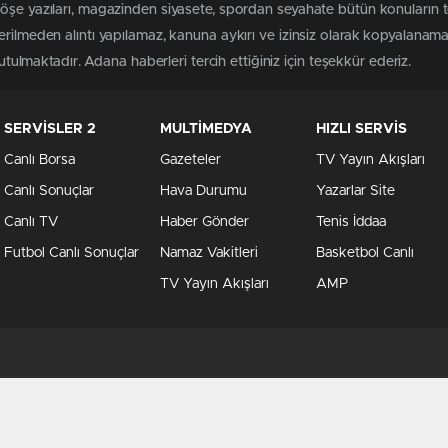
köşe yazıları, magazinden siyasete, spordan seyahate bütün konuların 
erilmeden alıntı yapılamaz, kanuna aykırı ve izinsiz olarak kopyalanam
tutulmaktadır. Adana haberleri tercih ettiğiniz için teşekkür ederiz.
SERVİSLER 2
MULTİMEDYA
HIZLI SERVİS
Canlı Borsa
Gazeteler
TV Yayın Akışları
Canlı Sonuçlar
Hava Durumu
Yazarlar Site
Canlı TV
Haber Gönder
Tenis İddaa
Futbol Canlı Sonuçlar
Namaz Vakitleri
Basketbol Canlı
TV Yayın Akışları
AMP